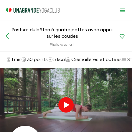
Posture du bâton à quatre pattes avec appui
sur les coudes
Asanas et exercices
Crémaillères et butées
Phalakasana II
1 min
30 points
5 kcal
Crémaillères et butées
S