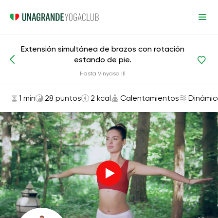
Extensión simultánea de brazos con rotación
estando de pie.
Asanas y ejercicios
Calentamientos
Hasta Vinyasa III
1 min
28 puntos
2 kcal
Calentamientos
Dinámic