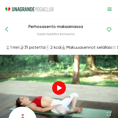
Perhosasento makaamassa
Asanat ja harjoitukset
Makuuasennot selälläsi
Supta baddha konasana
1 min
31 pistettä
2 kcal
Makuuasennot selälläsi