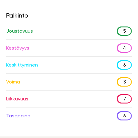
Palkinto
Joustavuus
5
Kestävyys
4
Keskittyminen
6
Voima
3
Liikkuvuus
7
Tasapaino
6