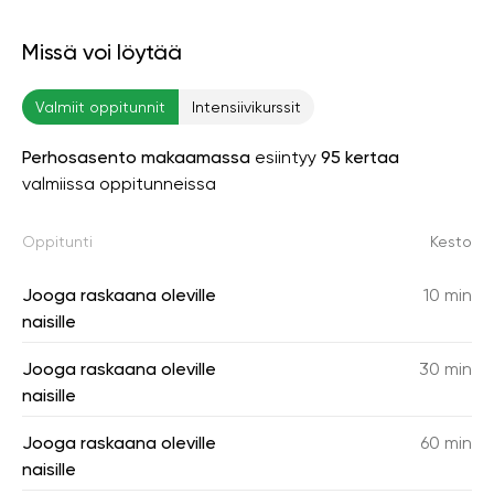
Missä voi löytää
Valmiit oppitunnit
Intensiivikurssit
Perhosasento makaamassa
esiintyy
95 kertaa
valmiissa oppitunneissa
Oppitunti
Kesto
Jooga raskaana oleville
10 min
naisille
Jooga raskaana oleville
30 min
naisille
Jooga raskaana oleville
60 min
naisille