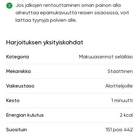
Jos jalkojen rentouttaminen oman painon alla
2
aiheuttaa epämukavuutta reisien sisäosissa, voit
laittaa tyynyjä polvien alle.
Harjoituksen yksityiskohdat
Kategoria
Makuuasennot selälläsi
Mekaniikka
Staattinen
Vaikeustaso
Aloittelijoille
Kesto
1 minuutti
Energian kulutus
2 kcal
Suosituin
151
pois
442