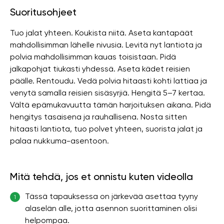
Suoritusohjeet
Tuo jalat yhteen. Koukista niitä. Aseta kantapäät
mahdollisimman lähelle nivusia. Levitä nyt lantiota ja
polvia mahdollisimman kauas toisistaan. Pidä
jalkapohjat tiukasti yhdessä. Aseta kädet reisien
päälle. Rentoudu. Vedä polvia hitaasti kohti lattiaa ja
venytä samalla reisien sisäsyrjiä. Hengitä 5–7 kertaa.
Vältä epämukavuutta tämän harjoituksen aikana. Pidä
hengitys tasaisena ja rauhallisena. Nosta sitten
hitaasti lantiota, tuo polvet yhteen, suorista jalat ja
palaa nukkuma-asentoon.
Mitä tehdä, jos et onnistu kuten videolla
Tässä tapauksessa on järkevää asettaa tyyny
1
alaselän alle, jotta asennon suorittaminen olisi
helpompaa.