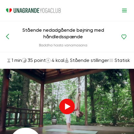
Stående nedadgående bøjning med
håndledsspænde
Asanas og øvelser
Stående stillinger
Baddha hasta vanamasana
1 min
35 point
4 kcal
Stående stillinger
Statisk