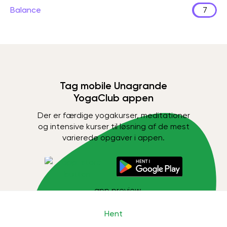
Balance
7
Tag mobile Unagrande
YogaClub appen
Der er færdige yogakurser, meditationer
og intensive kurser til løsning af de mest
varierede opgaver i appen.
Hent