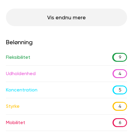
Vis endnu mere
Belønning
Fleksibilitet
9
Udholdenhed
4
Koncentration
5
Styrke
4
Mobilitet
6