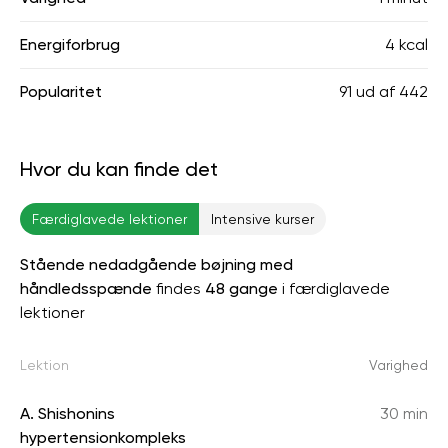
Energiforbrug
4 kcal
Popularitet
91
ud af
442
Hvor du kan finde det
Færdiglavede lektioner
Intensive kurser
Stående nedadgående bøjning med
håndledsspænde
findes
48 gange
i færdiglavede
lektioner
Lektion
Varighed
A. Shishonins
30 min
hypertensionkompleks