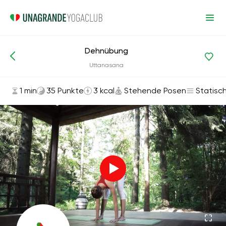
Dehnübung
Asanas und Übungen
Stehende Posen
Uttanasana
1 min
35 Punkte
3 kcal
Stehende Posen
Statisc