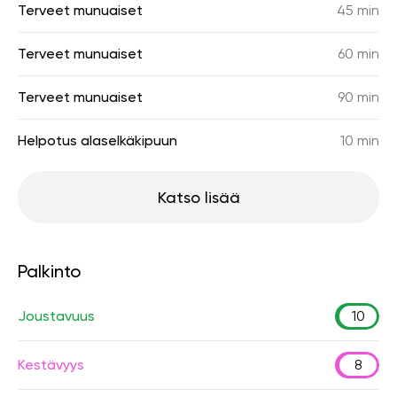
Terveet munuaiset
45 min
Terveet munuaiset
60 min
Terveet munuaiset
90 min
Helpotus alaselkäkipuun
10 min
Katso lisää
Palkinto
Joustavuus
10
Kestävyys
8