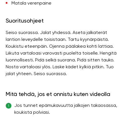
Matala verenpaine
Suoritusohjeet
Seiso suorassa. Jalat yhdessä. Aseta jalkaterät
lantion leveydelle toisistaan. Tartu kyynärpäistä.
Koukistu eteenpäin. Ojenna päälakea kohti lattiaa.
Liikuta vartaloasi varovasti puolelta toiselle. Hengitä
luonnollisesti. Pidä selkä suorana. Pidä sitten tauko.
Nosta vartaloasi ylös. Laske kädet kylkiä pitkin. Tuo
jalat yhteen. Seiso suorassa.
Mitä tehdä, jos et onnistu kuten videolla
Jos tunnet epämukavuutta jalkojen takaosassa,
1
koukista polviasi.