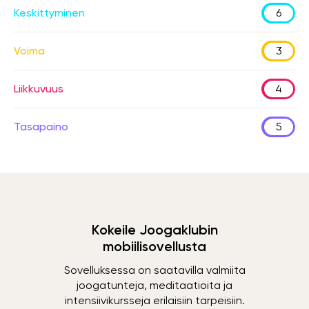
Keskittyminen
6
Voima
3
Liikkuvuus
4
Tasapaino
5
Kokeile Joogaklubin
mobiilisovellusta
Sovelluksessa on saatavilla valmiita
joogatunteja, meditaatioita ja
intensiivikursseja erilaisiin tarpeisiin.