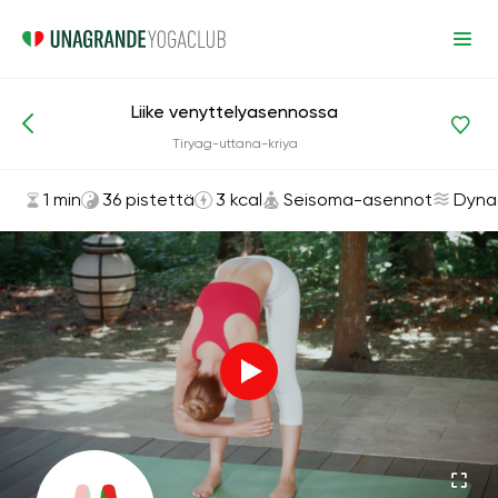
Liike venyttelyasennossa
Asanat ja harjoitukset
Seisoma-asennot
Tiryag-uttana-kriya
1 min
36 pistettä
3 kcal
Seisoma-asennot
Dyna