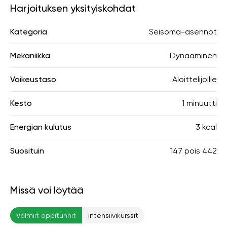
Harjoituksen yksityiskohdat
Kategoria
Seisoma-asennot
Mekaniikka
Dynaaminen
Vaikeustaso
Aloittelijoille
Kesto
1 minuutti
Energian kulutus
3 kcal
Suosituin
147
pois
442
Missä voi löytää
Valmiit oppitunnit
Intensiivikurssit