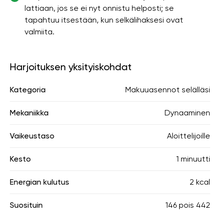
lattiaan, jos se ei nyt onnistu helposti; se
tapahtuu itsestään, kun selkälihaksesi ovat
valmiita.
Harjoituksen yksityiskohdat
Kategoria
Makuuasennot selälläsi
Mekaniikka
Dynaaminen
Vaikeustaso
Aloittelijoille
Kesto
1 minuutti
Energian kulutus
2 kcal
Suosituin
146
pois
442