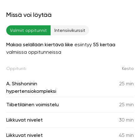
Missä voi löytää
Valmiit oppitunnit
Intensiivikurssit
Makaa selällään kiertävä liike
esiintyy
55 kertaa
valmiissa oppitunneissa
Oppitunti
Kesto
A. Shishoninin
25 min
hypertensiokompleksi
Tiibetiläinen voimistelu
25 min
Liikkuvat nivelet
30 min
Liikkuvat nivelet
45 min