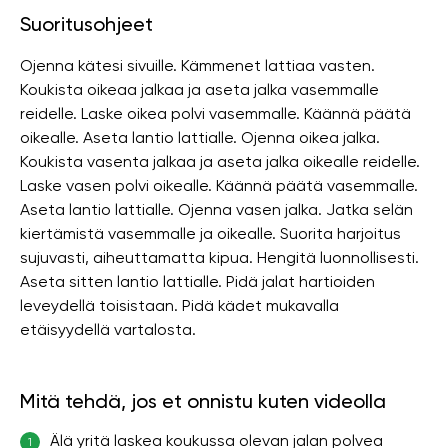
Suoritusohjeet
Ojenna kätesi sivuille. Kämmenet lattiaa vasten.
Koukista oikeaa jalkaa ja aseta jalka vasemmalle
reidelle. Laske oikea polvi vasemmalle. Käännä päätä
oikealle. Aseta lantio lattialle. Ojenna oikea jalka.
Koukista vasenta jalkaa ja aseta jalka oikealle reidelle.
Laske vasen polvi oikealle. Käännä päätä vasemmalle.
Aseta lantio lattialle. Ojenna vasen jalka. Jatka selän
kiertämistä vasemmalle ja oikealle. Suorita harjoitus
sujuvasti, aiheuttamatta kipua. Hengitä luonnollisesti.
Aseta sitten lantio lattialle. Pidä jalat hartioiden
leveydellä toisistaan. Pidä kädet mukavalla
etäisyydellä vartalosta.
Mitä tehdä, jos et onnistu kuten videolla
Älä yritä laskea koukussa olevan jalan polvea
1