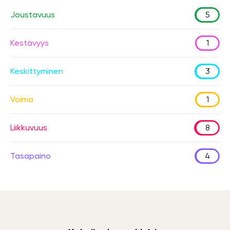
Joustavuus
5
Kestävyys
1
Keskittyminen
3
Voima
1
Liikkuvuus
8
Tasapaino
4