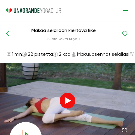
Makaa selällään kiertävä liike
Asanat ja harjoitukset
Makuuasennot selälläsi
Supta Vakra Kriya II
1 min
22 pistettä
2 kcal
Makuuasennot selälläsi