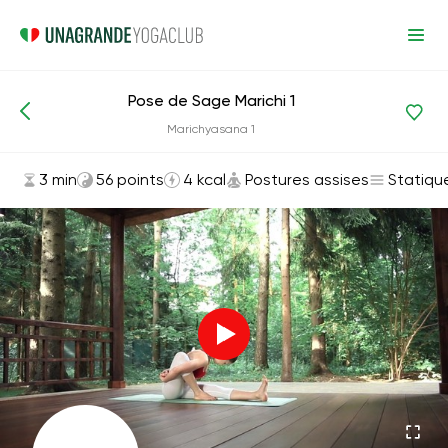
Pose de Sage Marichi 1
Asanas et exercices
Postures assises
Marichyasana 1
3 min
56 points
4 kcal
Postures assises
Statiqu