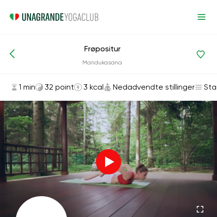
Frøpositur
Asanas og øvelser
Nedadvendte stillinger
Mandukasana
1 min
32 point
3 kcal
Nedadvendte stillinger
Sta