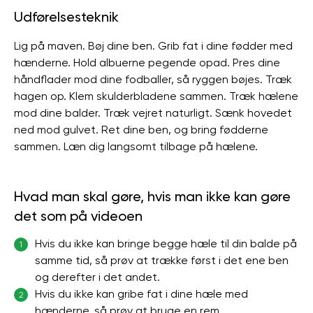
Udførelsesteknik
Lig på maven. Bøj dine ben. Grib fat i dine fødder med
hænderne. Hold albuerne pegende opad. Pres dine
håndflader mod dine fodballer, så ryggen bøjes. Træk
hagen op. Klem skulderbladene sammen. Træk hælene
mod dine balder. Træk vejret naturligt. Sænk hovedet
ned mod gulvet. Ret dine ben, og bring fødderne
sammen. Læn dig langsomt tilbage på hælene.
Hvad man skal gøre, hvis man ikke kan gøre
det som på videoen
Hvis du ikke kan bringe begge hæle til din balde på
1
samme tid, så prøv at trække først i det ene ben
og derefter i det andet.
Hvis du ikke kan gribe fat i dine hæle med
2
hænderne, så prøv at bruge en rem.