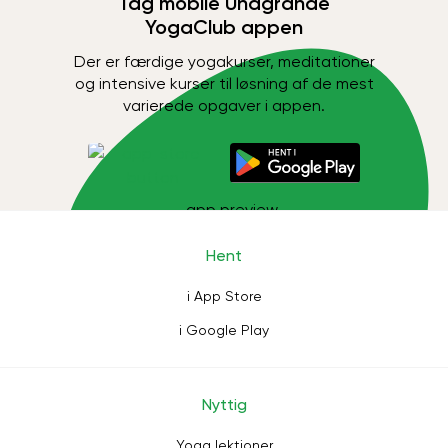
Tag mobile Unagrande
YogaClub appen
Der er færdige yogakurser, meditationer
og intensive kurser til løsning af de mest
varierede opgaver i appen.
Hent
i App Store
i Google Play
Nyttig
Yoga lektioner