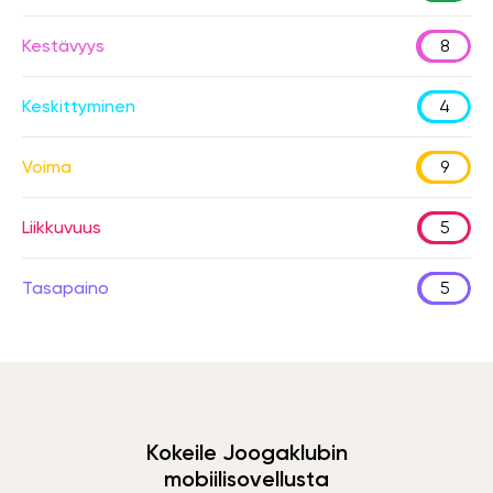
Kestävyys
8
Keskittyminen
4
Voima
9
Liikkuvuus
5
Tasapaino
5
Kokeile Joogaklubin
mobiilisovellusta