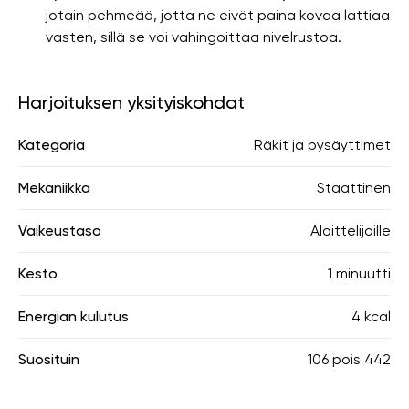
jotain pehmeää, jotta ne eivät paina kovaa lattiaa
vasten, sillä se voi vahingoittaa nivelrustoa.
Harjoituksen yksityiskohdat
Kategoria
Räkit ja pysäyttimet
Mekaniikka
Staattinen
Vaikeustaso
Aloittelijoille
Kesto
1 minuutti
Energian kulutus
4 kcal
Suosituin
106
pois
442