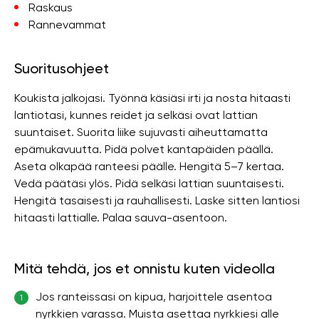
Raskaus
Rannevammat
Suoritusohjeet
Koukista jalkojasi. Työnnä käsiäsi irti ja nosta hitaasti
lantiotasi, kunnes reidet ja selkäsi ovat lattian
suuntaiset. Suorita liike sujuvasti aiheuttamatta
epämukavuutta. Pidä polvet kantapäiden päällä.
Aseta olkapää ranteesi päälle. Hengitä 5–7 kertaa.
Vedä päätäsi ylös. Pidä selkäsi lattian suuntaisesti.
Hengitä tasaisesti ja rauhallisesti. Laske sitten lantiosi
hitaasti lattialle. Palaa sauva-asentoon.
Mitä tehdä, jos et onnistu kuten videolla
Jos ranteissasi on kipua, harjoittele asentoa
1
nyrkkien varassa. Muista asettaa nyrkkiesi alle