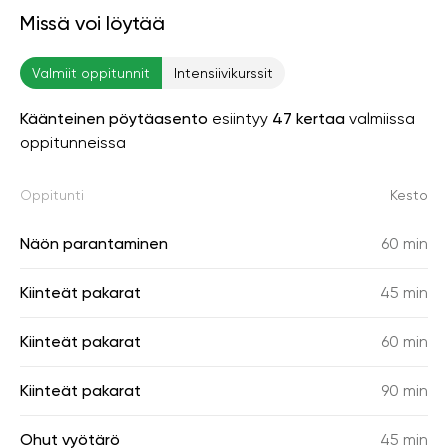
Missä voi löytää
Valmiit oppitunnit
Intensiivikurssit
Käänteinen pöytäasento
esiintyy
47 kertaa
valmiissa
oppitunneissa
Oppitunti
Kesto
Näön parantaminen
60 min
Kiinteät pakarat
45 min
Kiinteät pakarat
60 min
Kiinteät pakarat
90 min
Ohut vyötärö
45 min