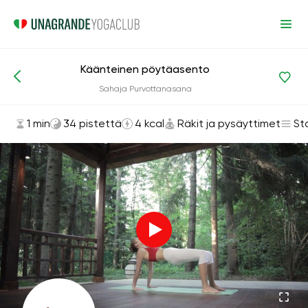
Käänteinen pöytäasento
Asanat ja harjoitukset
Räkit ja pysäyttimet
Sahaja Purvottanasana
1 min
34 pistettä
4 kcal
Räkit ja pysäyttimet
St