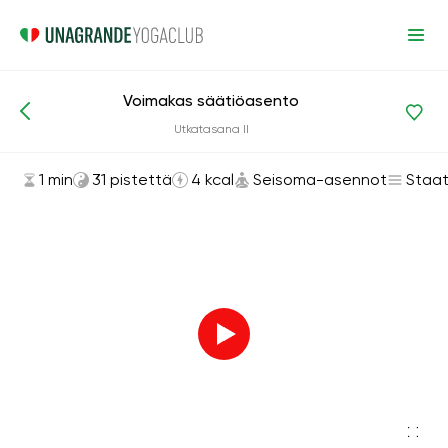
Voimakas säätiöasento
Asanat ja harjoitukset
Seisoma-asennot
Utkatasana II
1 min
31 pistettä
4 kcal
Seisoma-asennot
Staat