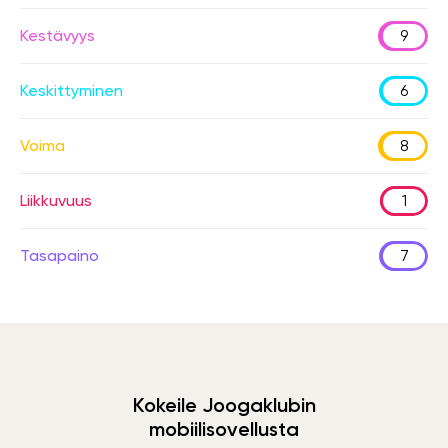
Kestävyys
9
Keskittyminen
6
Voima
8
Liikkuvuus
1
Tasapaino
7
Kokeile Joogaklubin
mobiilisovellusta