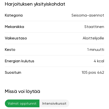
Harjoituksen yksityiskohdat
Kategoria
Seisoma-asennot
Mekaniikka
Staattinen
Vaikeustaso
Aloittelijoille
Kesto
1 minuutti
Energian kulutus
4 kcal
Suosituin
105
pois
442
Missä voi löytää
Valmiit oppitunnit
Intensiivikurssit