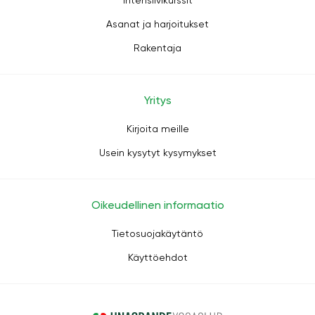
Intensiivikurssit
Asanat ja harjoitukset
Rakentaja
Yritys
Kirjoita meille
Usein kysytyt kysymykset
Oikeudellinen informaatio
Tietosuojakäytäntö
Käyttöehdot