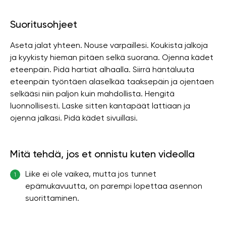
Suoritusohjeet
Aseta jalat yhteen. Nouse varpaillesi. Koukista jalkoja
ja kyykisty hieman pitäen selkä suorana. Ojenna kädet
eteenpäin. Pidä hartiat alhaalla. Siirrä häntäluuta
eteenpäin työntäen alaselkää taaksepäin ja ojentaen
selkääsi niin paljon kuin mahdollista. Hengitä
luonnollisesti. Laske sitten kantapäät lattiaan ja
ojenna jalkasi. Pidä kädet sivuillasi.
Mitä tehdä, jos et onnistu kuten videolla
Liike ei ole vaikea, mutta jos tunnet
1
epämukavuutta, on parempi lopettaa asennon
suorittaminen.