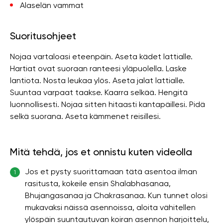
Alaselän vammat
Suoritusohjeet
Nojaa vartaloasi eteenpäin. Aseta kädet lattialle.
Hartiat ovat suoraan ranteesi yläpuolella. Laske
lantiota. Nosta leukaa ylös. Aseta jalat lattialle.
Suuntaa varpaat taakse. Kaarra selkää. Hengitä
luonnollisesti. Nojaa sitten hitaasti kantapäillesi. Pidä
selkä suorana. Aseta kämmenet reisillesi.
Mitä tehdä, jos et onnistu kuten videolla
Jos et pysty suorittamaan tätä asentoa ilman
1
rasitusta, kokeile ensin Shalabhasanaa,
Bhujangasanaa ja Chakrasanaa. Kun tunnet olosi
mukavaksi näissä asennoissa, aloita vähitellen
ylöspäin suuntautuvan koiran asennon harjoittelu,