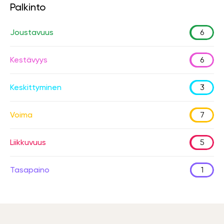
Palkinto
Joustavuus
6
Kestävyys
6
Keskittyminen
3
Voima
7
Liikkuvuus
5
Tasapaino
1