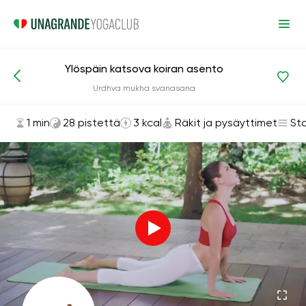
Ylöspäin katsova koiran asento
Asanat ja harjoitukset
Räkit ja pysäyttimet
Urdhva mukha svanasana
1 min
28 pistettä
3 kcal
Räkit ja pysäyttimet
St