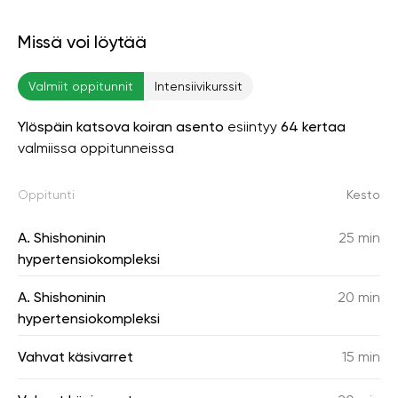
Missä voi löytää
Valmiit oppitunnit
Intensiivikurssit
Ylöspäin katsova koiran asento
esiintyy
64 kertaa
valmiissa oppitunneissa
Oppitunti
Kesto
A. Shishoninin
25 min
hypertensiokompleksi
A. Shishoninin
20 min
hypertensiokompleksi
Vahvat käsivarret
15 min