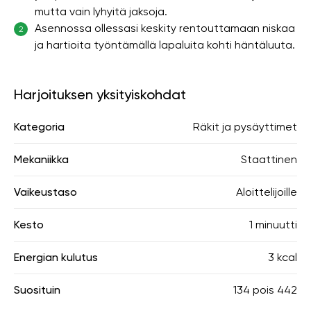
mutta vain lyhyitä jaksoja.
Asennossa ollessasi keskity rentouttamaan niskaa
2
ja hartioita työntämällä lapaluita kohti häntäluuta.
Harjoituksen yksityiskohdat
Kategoria
Räkit ja pysäyttimet
Mekaniikka
Staattinen
Vaikeustaso
Aloittelijoille
Kesto
1 minuutti
Energian kulutus
3 kcal
Suosituin
134
pois
442