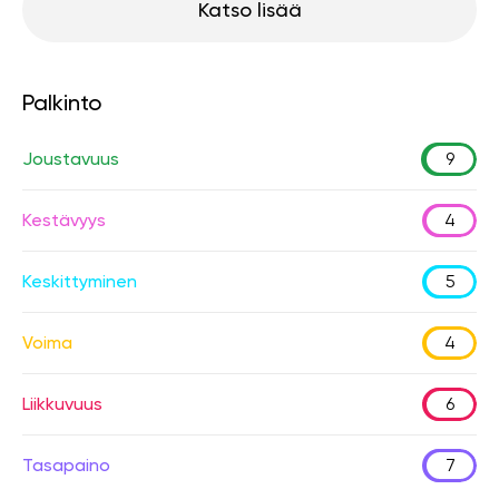
Katso lisää
Palkinto
Joustavuus
9
Kestävyys
4
Keskittyminen
5
Voima
4
Liikkuvuus
6
Tasapaino
7