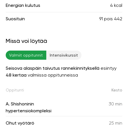
Energian kulutus
4 kcal
Suosituin
91
pois
442
Missä voi löytää
Valmiit oppitunnit
Intensiivikurssit
Seisova alaspäin taivutus rannekiinnityksellä
esiintyy
48 kertaa
valmiissa oppitunneissa
Oppitunti
Kesto
A. Shishoninin
30 min
hypertensiokompleksi
Ohut vyötärö
25 min