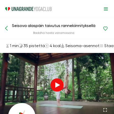
Seisova alaspäin taivutus rannekiinnityksellä
Asanat ja harjoitukset
Seisoma-asennot
Baddha hasta vanamasana
1 min
35 pistettä
4 kcal
Seisoma-asennot
Staa