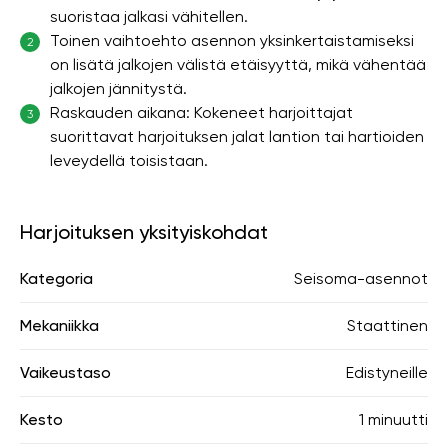
suoristaa jalkasi vähitellen.
Toinen vaihtoehto asennon yksinkertaistamiseksi
2
on lisätä jalkojen välistä etäisyyttä, mikä vähentää
jalkojen jännitystä.
Raskauden aikana: Kokeneet harjoittajat
3
suorittavat harjoituksen jalat lantion tai hartioiden
leveydellä toisistaan.
Harjoituksen yksityiskohdat
Kategoria
Seisoma-asennot
Mekaniikka
Staattinen
Vaikeustaso
Edistyneille
Kesto
1 minuutti