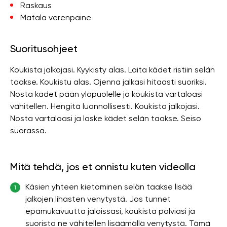
Raskaus
Matala verenpaine
Suoritusohjeet
Koukista jalkojasi. Kyykisty alas. Laita kädet ristiin selän
taakse. Koukistu alas. Ojenna jalkasi hitaasti suoriksi.
Nosta kädet pään yläpuolelle ja koukista vartaloasi
vähitellen. Hengitä luonnollisesti. Koukista jalkojasi.
Nosta vartaloasi ja laske kädet selän taakse. Seiso
suorassa.
Mitä tehdä, jos et onnistu kuten videolla
Käsien yhteen kietominen selän taakse lisää
1
jalkojen lihasten venytystä. Jos tunnet
epämukavuutta jaloissasi, koukista polviasi ja
suorista ne vähitellen lisäämällä venytystä. Tämä