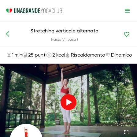
Stretching verticale alternato
Asana ed esercizi
Riscaldamento
Hasta Vinyasa I
1 min
25 punti
2 kcal
Riscaldamento
Dinamico