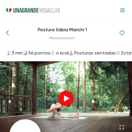
Postura Sábia Marichi 1
Asanas e exercícios
Posturas sentadas
Marichyasana 1
3 min
56 pontos
4 kcal
Posturas sentadas
Está