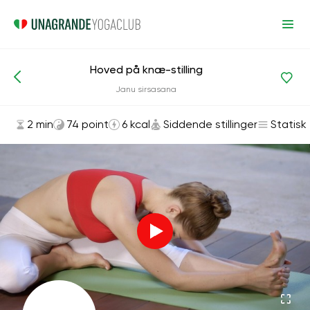
Hoved på knæ-stilling
Asanas og øvelser
Siddende stillinger
Janu sirsasana
2 min
74 point
6 kcal
Siddende stillinger
Statisk