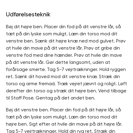
Udførelsesteknik
Bøj dit højre ben. Placer din fod på dit venstre lår, så
tæt på din lyske som muligt. Læn din torso mod dit
venstre ben. Sænk dit højre knæ ned mod gulvet. Prøv
at hvile din mave på dit venstre lår. Prøv at gribe din
venstre fod med dine hænder. Prøv at hvile din mave
på dit venstre lår. Gør dette langsomt, uden at
forårsage smerte. Tag 5-7 vejrtrækninger. Hold ryggen
ret. Sænk dit hoved mod dit venstre knæ. Stræk din
torso og arme fremad. Træk vejret jævnt og roligt. Løft
derefter din torso og stræk dit højre ben. Vend tilbage
til Staff Pose. Gentag på det andet ben.
Bøj dit venstre ben. Placer din fod på dit højre lår, så
tæt på din lyske som muligt. Læn din torso mod dit
højre ben. Sigt efter at hvile din mave på dit højre lår.
Tag 5-7 vejrtrækninger. Hold din ryg ret. Stræk din