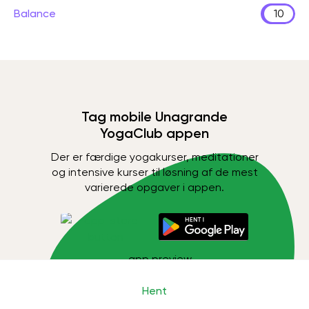
Balance
10
Tag mobile Unagrande
YogaClub appen
Der er færdige yogakurser, meditationer
og intensive kurser til løsning af de mest
varierede opgaver i appen.
Hent