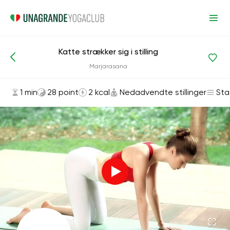
Katte strækker sig i stilling
Asanas og øvelser
Nedadvendte stillinger
Marjarasana
1 min
28 point
2 kcal
Nedadvendte stillinger
Sta