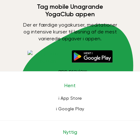
Tag mobile Unagrande
YogaClub appen
Der er færdige yogakurser, meditationer
og intensive kurser til løsning af de mest
varierede opgaver i appen.
Hent
i App Store
i Google Play
Nyttig