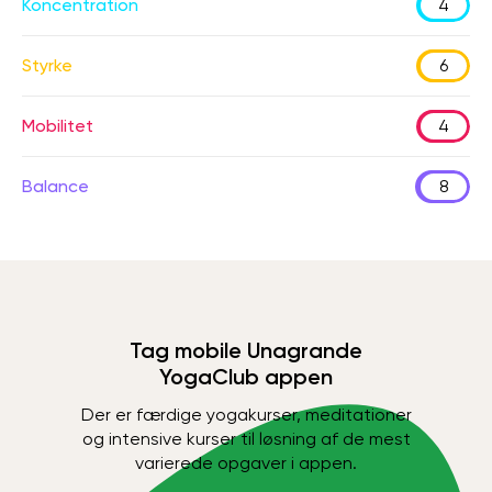
Koncentration
4
Styrke
6
Mobilitet
4
Balance
8
Tag mobile Unagrande
YogaClub appen
Der er færdige yogakurser, meditationer
og intensive kurser til løsning af de mest
varierede opgaver i appen.