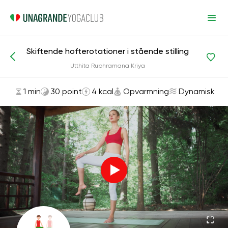
Skiftende hofterotationer i stående stilling
Asanas og øvelser
Opvarmning
Utthita Rubhramana Kriya
1 min
30 point
4 kcal
Opvarmning
Dynamisk