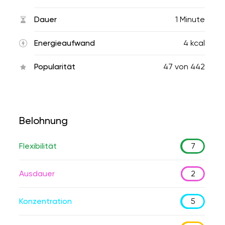
Dauer
1 Minute
Energieaufwand
4 kcal
Popularität
47
von
442
Belohnung
Flexibilität
7
Ausdauer
2
Konzentration
5