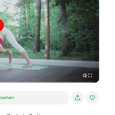
innerer frieden
01:27
morgenträume
01:34
waldkühlung
05:00
Instruktor-Stimme
sommerregen
02:00
bergstille
02:00
seebrise
02:00
die stimme des winds
02:00
frühlingswald
02:00
nsehen