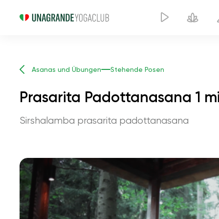
Asanas und Übungen
Stehende Posen
Prasarita Padottanasana 1 
Sirshalamba prasarita padottanasana
Prasarita Padotta