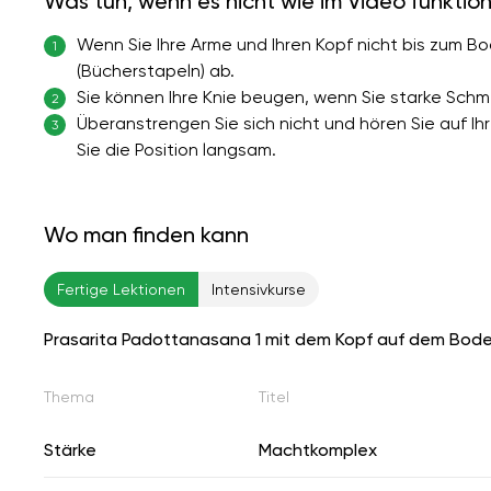
Was tun, wenn es nicht wie im Video funktion
Wenn Sie Ihre Arme und Ihren Kopf nicht bis zum B
1
(Bücherstapeln) ab.
Sie können Ihre Knie beugen, wenn Sie starke Schme
2
Überanstrengen Sie sich nicht und hören Sie auf Ih
3
Sie die Position langsam.
Wo man finden kann
Fertige Lektionen
Intensivkurse
Prasarita Padottanasana 1 mit dem Kopf auf dem Bod
Thema
Titel
Stärke
Machtkomplex