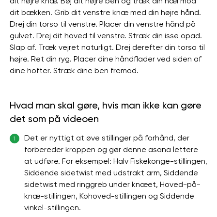
dit højre knæ. Bøj dit højre ben og træk din hæl mod
dit bækken. Grib dit venstre knæ med din højre hånd.
Drej din torso til venstre. Placer din venstre hånd på
gulvet. Drej dit hoved til venstre. Stræk din isse opad.
Slap af. Træk vejret naturligt. Drej derefter din torso til
højre. Ret din ryg. Placer dine håndflader ved siden af ​​
dine hofter. Stræk dine ben fremad.
Hvad man skal gøre, hvis man ikke kan gøre
det som på videoen
Det er nyttigt at øve stillinger på forhånd, der
1
forbereder kroppen og gør denne asana lettere
at udføre. For eksempel: Halv Fiskekonge-stillingen,
Siddende sidetwist med udstrakt arm, Siddende
sidetwist med ringgreb under knæet, Hoved-på-
knæ-stillingen, Kohoved-stillingen og Siddende
vinkel-stillingen.