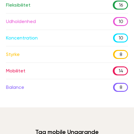
Fleksibilitet
16
Udholdenhed
10
Koncentration
10
Styrke
8
Mobilitet
14
Balance
8
Tag mobile Unagrande