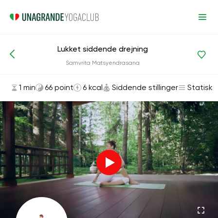
Lukket siddende drejning
Asanas og øvelser
Siddende stillinger
Samvrita Matsyendrasana
1 min
66 point
6 kcal
Siddende stillinger
Statisk