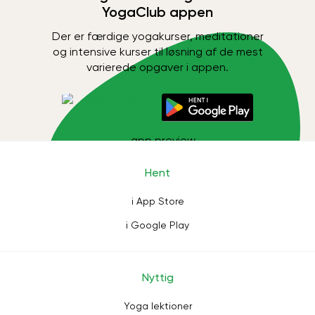
YogaClub appen
Der er færdige yogakurser, meditationer
og intensive kurser til løsning af de mest
varierede opgaver i appen.
Hent
i App Store
i Google Play
Nyttig
Yoga lektioner