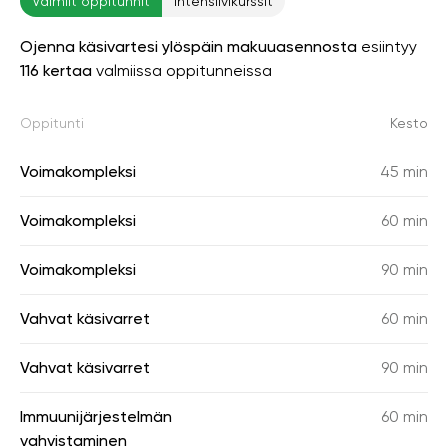
Valmiit oppitunnit
Intensiivikurssit
Ojenna käsivartesi ylöspäin makuuasennosta
esiintyy
116 kertaa
valmiissa oppitunneissa
Oppitunti
Kesto
Voimakompleksi
45 min
Voimakompleksi
60 min
Voimakompleksi
90 min
Vahvat käsivarret
60 min
Vahvat käsivarret
90 min
Immuunijärjestelmän
60 min
vahvistaminen