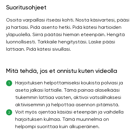
Suoritusohjeet
Osoita varpaillasi itseäsi kohti. Nosta käsivartesi, pääsi
ja hartiasi. Pidä asento hetki. Pidä kätesi hartioiden
yläpuolella. Siirrä päätäsi hieman eteenpäin. Hengitä
luonnollisesti. Tarkkaile hengitystäsi. Laske pääsi
lattiaan. Pidä kätesi sivuillasi.
Mitä tehdä, jos et onnistu kuten videolla
Harjoituksen helpottamiseksi koukista polviasi ja
1
aseta jalkasi lattialle. Tämä painaa alaselkääsi
tiukemmin lattiaa vasten, aktivoi vatsalihaksesi
aktiivisemmin ja helpottaa asennon pitämistä.
Voit myös ojentaa käsiäsi eteenpäin ja vaihdella
2
harjoituksen kulmaa. Tämä muunnelma on
helpompi suorittaa kuin alkuperäinen.