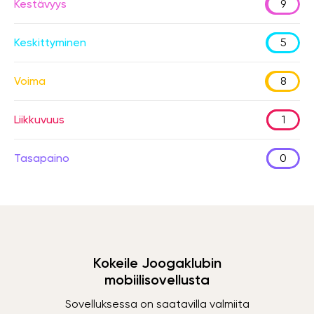
Kestävyys
9
Keskittyminen
5
Voima
8
Liikkuvuus
1
Tasapaino
0
Kokeile Joogaklubin
mobiilisovellusta
Sovelluksessa on saatavilla valmiita