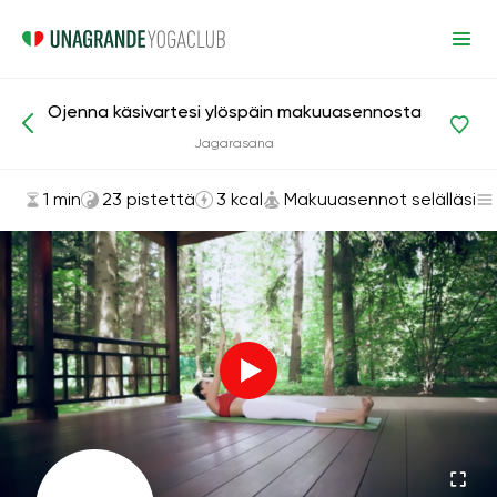
Ojenna käsivartesi ylöspäin makuuasennosta
Asanat ja harjoitukset
Makuuasennot selälläsi
Jagarasana
1 min
23 pistettä
3 kcal
Makuuasennot selälläsi