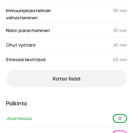
Immuunijärjestelmän
90 min
vahvistaminen
Näön parantaminen
90 min
Ohut vyötärö
60 min
Stressiä lievittävä
45 min
Katso lisää
Palkinto
Joustavuus
0