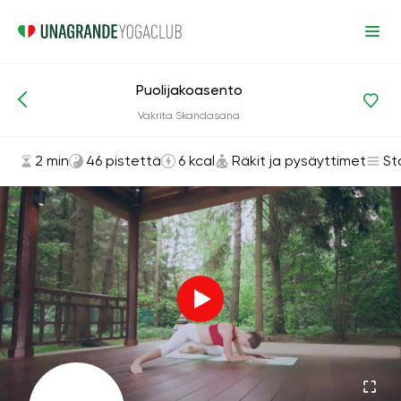
Puolijakoasento
Asanat ja harjoitukset
Räkit ja pysäyttimet
Vakrita Skandasana
2 min
46 pistettä
6 kcal
Räkit ja pysäyttimet
St