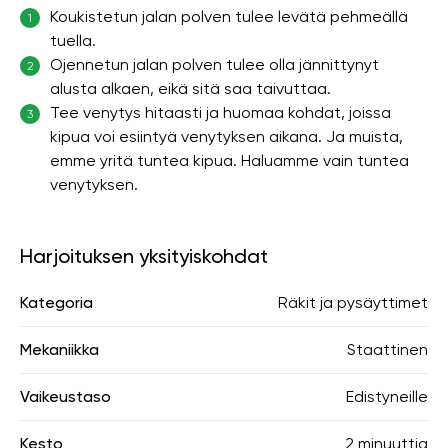
Koukistetun jalan polven tulee levätä pehmeällä
1
tuella.
Ojennetun jalan polven tulee olla jännittynyt
2
alusta alkaen, eikä sitä saa taivuttaa.
Tee venytys hitaasti ja huomaa kohdat, joissa
3
kipua voi esiintyä venytyksen aikana. Ja muista,
emme yritä tuntea kipua. Haluamme vain tuntea
venytyksen.
Harjoituksen yksityiskohdat
Kategoria
Räkit ja pysäyttimet
Mekaniikka
Staattinen
Vaikeustaso
Edistyneille
Kesto
2 minuuttia