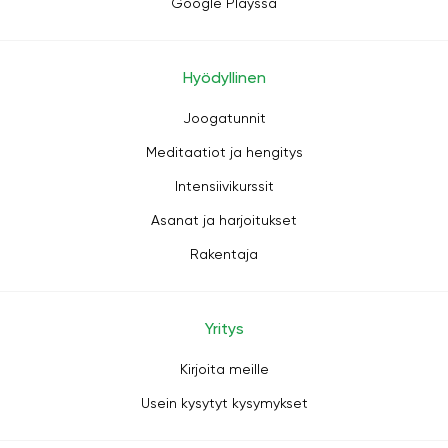
Google Playssa
Hyödyllinen
Joogatunnit
Meditaatiot ja hengitys
Intensiivikurssit
Asanat ja harjoitukset
Rakentaja
Yritys
Kirjoita meille
Usein kysytyt kysymykset