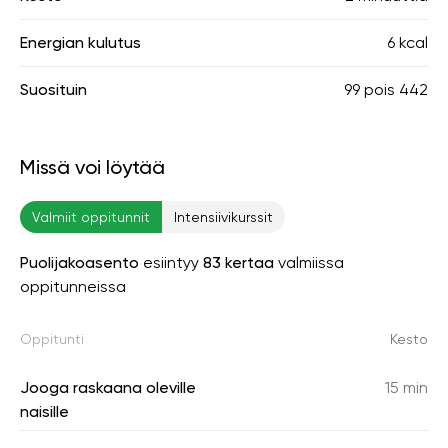
Energian kulutus
6 kcal
Suosituin
99
pois
442
Missä voi löytää
Valmiit oppitunnit
Intensiivikurssit
Puolijakoasento
esiintyy
83 kertaa
valmiissa
oppitunneissa
Oppitunti
Kesto
Jooga raskaana oleville
15 min
naisille