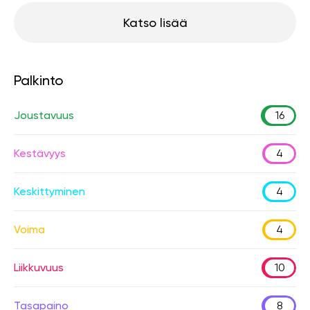
Katso lisää
Palkinto
Joustavuus
16
Kestävyys
4
Keskittyminen
4
Voima
4
Liikkuvuus
10
Tasapaino
8