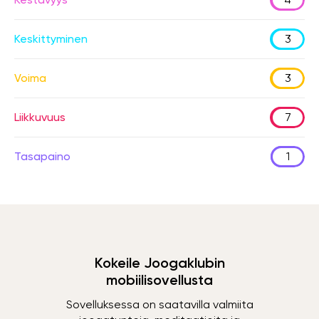
Keskittyminen
3
Voima
3
Liikkuvuus
7
Tasapaino
1
Kokeile Joogaklubin
mobiilisovellusta
Sovelluksessa on saatavilla valmiita