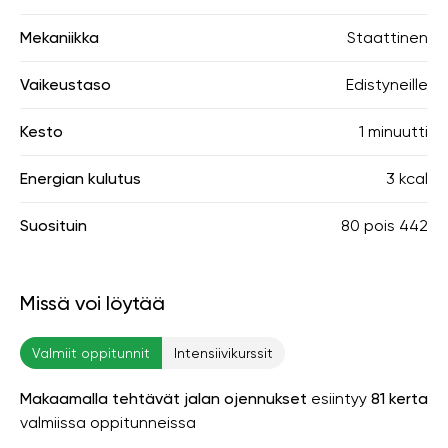
Mekaniikka
Staattinen
Vaikeustaso
Edistyneille
Kesto
1 minuutti
Energian kulutus
3 kcal
Suosituin
80
pois
442
Missä voi löytää
Valmiit oppitunnit
Intensiivikurssit
Makaamalla tehtävät jalan ojennukset
esiintyy
81 kerta
valmiissa oppitunneissa