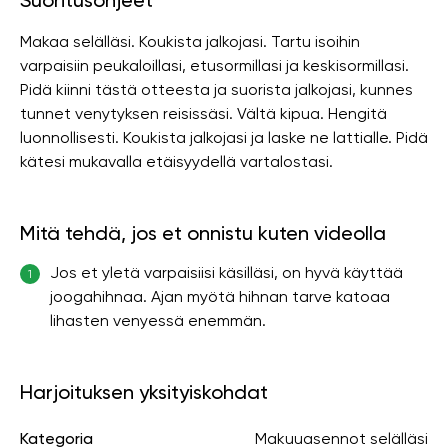
Suoritusohjeet
Makaa selälläsi. Koukista jalkojasi. Tartu isoihin
varpaisiin peukaloillasi, etusormillasi ja keskisormillasi.
Pidä kiinni tästä otteesta ja suorista jalkojasi, kunnes
tunnet venytyksen reisissäsi. Vältä kipua. Hengitä
luonnollisesti. Koukista jalkojasi ja laske ne lattialle. Pidä
kätesi mukavalla etäisyydellä vartalostasi.
Mitä tehdä, jos et onnistu kuten videolla
Jos et yletä varpaisiisi käsilläsi, on hyvä käyttää
1
joogahihnaa. Ajan myötä hihnan tarve katoaa
lihasten venyessä enemmän.
Harjoituksen yksityiskohdat
Kategoria
Makuuasennot selälläsi