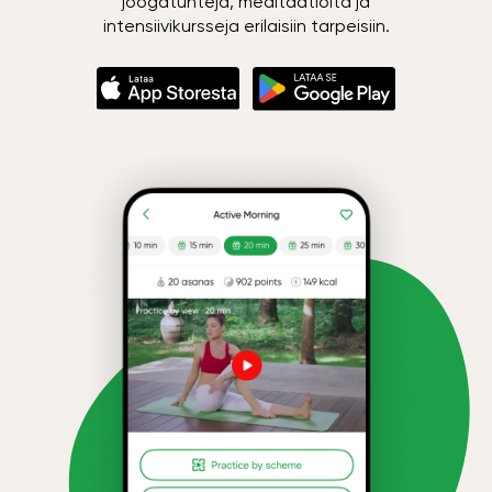
joogatunteja, meditaatioita ja
intensiivikursseja erilaisiin tarpeisiin.