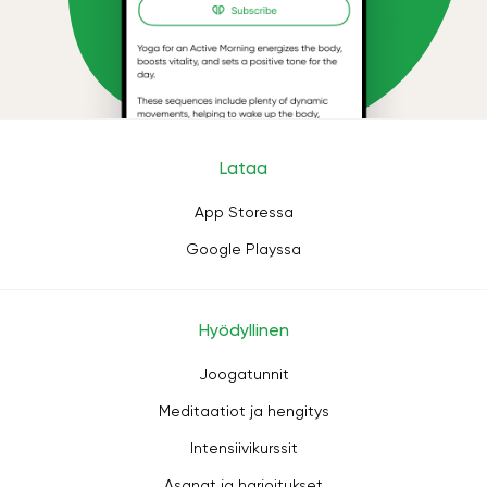
Lataa
App Storessa
Google Playssa
Hyödyllinen
Joogatunnit
Meditaatiot ja hengitys
Intensiivikurssit
Asanat ja harjoitukset