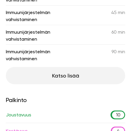
Immuunijärjestelmän
45 min
vahvistaminen
Immuunijärjestelmän
60 min
vahvistaminen
Immuunijärjestelmän
90 min
vahvistaminen
Katso lisää
Palkinto
Joustavuus
10
Kestävyys
4