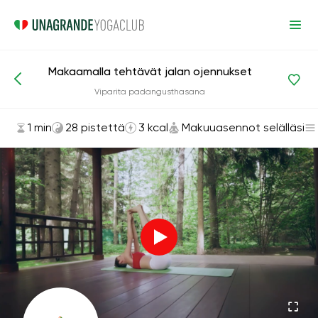
Makaamalla tehtävät jalan ojennukset
Asanat ja harjoitukset
Makuuasennot selälläsi
Viparita padangusthasana
1 min
28 pistettä
3 kcal
Makuuasennot selälläsi