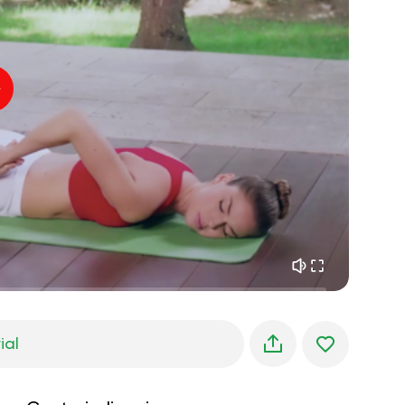
paz interior
01:27
sueños matutinos
01:34
frescura del bosque
05:00
Voz del instructor
lluvia de verano
02:00
silencio de montaña
02:00
brisa marina
02:00
la voz del viento
02:00
bosque de primavera
02:00
ial