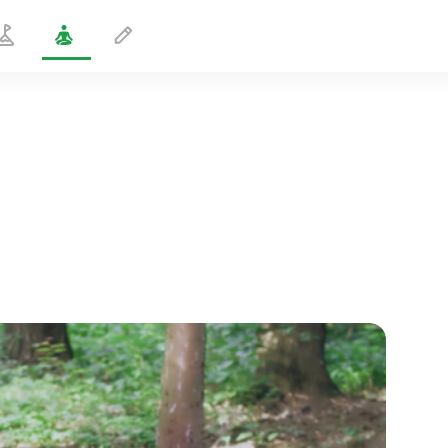
Postura de media rana
2 min
vuelo del alma
01:44