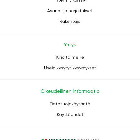
Intensiivikurssit
Asanat ja harjoitukset
Rakentaja
Yritys
Kirjoita meille
Usein kysytyt kysymykset
Oikeudellinen informaatio
Tietosuojakäytäntö
Käyttöehdot