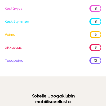
Kestävyys
8
Keskittyminen
8
Voima
6
Liikkuvuus
9
Tasapaino
12
Kokeile Joogaklubin
mobiilisovellusta