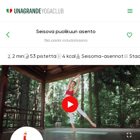
Seisova puolikuun asento
Asanat ja harjoitukset
Seisoma-asennot
Eka pada indudalasana
2 min
53 pistettä
4 kcal
Seisoma-asennot
Staa