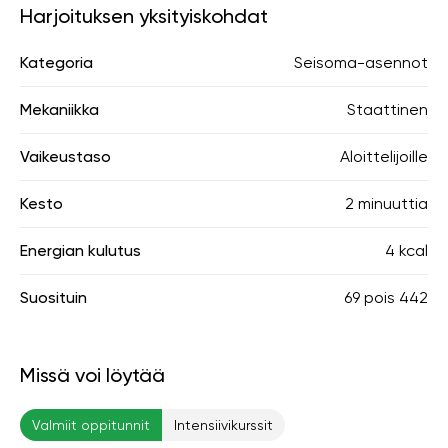
Harjoituksen yksityiskohdat
Kategoria
Seisoma-asennot
Mekaniikka
Staattinen
Vaikeustaso
Aloittelijoille
Kesto
2 minuuttia
Energian kulutus
4 kcal
Suosituin
69
pois
442
Missä voi löytää
Valmiit oppitunnit
Intensiivikurssit