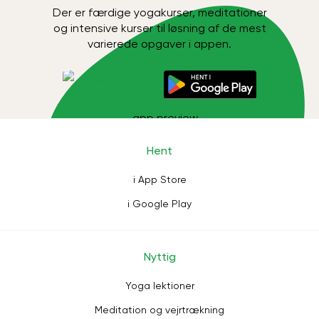
Der er færdige yogakurser, meditationer
og intensive kurser til løsning af de mest
varierede opgaver i appen.
Hent
i App Store
i Google Play
Nyttig
Yoga lektioner
Meditation og vejrtrækning