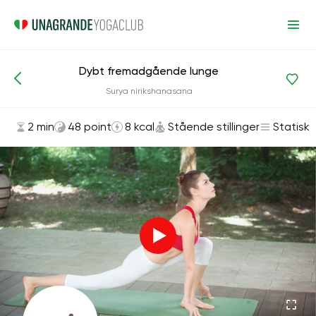
Dybt fremadgående lunge
Asanas og øvelser
Stående stillinger
Surya nirikshanasana
2 min
48 point
8 kcal
Stående stillinger
Statisk