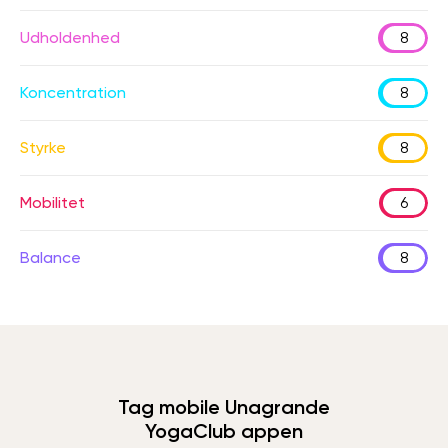
Udholdenhed
8
Koncentration
8
Styrke
8
Mobilitet
6
Balance
8
Tag mobile Unagrande
YogaClub appen