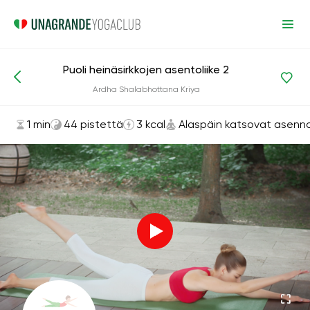
Puoli heinäsirkkojen asentoliike 2
Asanat ja harjoitukset
Alaspäin katsovat asennot
Ardha Shalabhottana Kriya
1 min
44 pistettä
3 kcal
Alaspäin katsovat asenn