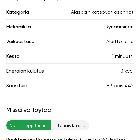
Kategoria
Alaspäin katsovat asennot
Mekaniikka
Dynaaminen
Vaikeustaso
Aloittelijoille
Kesto
1 minuutti
Energian kulutus
3 kcal
Suosituin
83
pois
442
Missä voi löytää
Valmiit oppitunnit
Intensiivikurssit
Puoli heinäsirkkojen asentoliike 2
esiintyy
150 kertaa