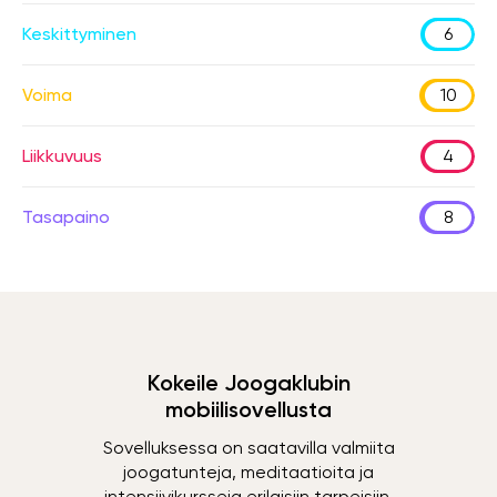
Keskittyminen
6
Voima
10
Liikkuvuus
4
Tasapaino
8
Kokeile Joogaklubin
mobiilisovellusta
Sovelluksessa on saatavilla valmiita
joogatunteja, meditaatioita ja
intensiivikursseja erilaisiin tarpeisiin.