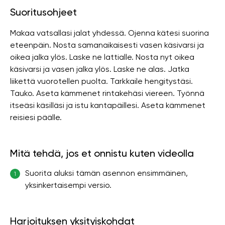
Suoritusohjeet
Makaa vatsallasi jalat yhdessä. Ojenna kätesi suorina
eteenpäin. Nosta samanaikaisesti vasen käsivarsi ja
oikea jalka ylös. Laske ne lattialle. Nosta nyt oikea
käsivarsi ja vasen jalka ylös. Laske ne alas. Jatka
liikettä vuorotellen puolta. Tarkkaile hengitystäsi.
Tauko. Aseta kämmenet rintakehäsi viereen. Työnnä
itseäsi käsilläsi ja istu kantapäillesi. Aseta kämmenet
reisiesi päälle.
Mitä tehdä, jos et onnistu kuten videolla
Suorita aluksi tämän asennon ensimmäinen,
1
yksinkertaisempi versio.
Harjoituksen yksityiskohdat