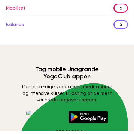
Mobilitet
6
Balance
5
Tag mobile Unagrande
YogaClub appen
Der er færdige yogakurser, meditationer
og intensive kurser til løsning af de mest
varierede opgaver i appen.