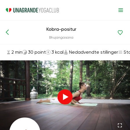
Kobra-positur
Asanas og øvelser
Nedadvendte stillinger
Bhujangasana
2 min
30 point
3 kcal
Nedadvendte stillinger
St