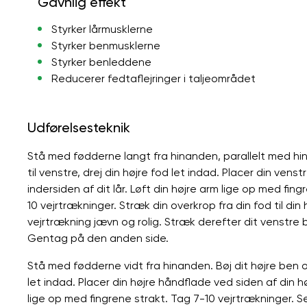
Gavnlig effekt
Styrker lårmusklerne
Styrker benmusklerne
Styrker benleddene
Reducerer fedtaflejringer i taljeområdet
Udførelsesteknik
Stå med fødderne langt fra hinanden, parallelt med hin
til venstre, drej din højre fod let indad. Placer din vens
indersiden af ​​dit lår. Løft din højre arm lige op med fi
10 vejrtrækninger. Stræk din overkrop fra din fod til din h
vejrtrækning jævn og rolig. Stræk derefter dit venstre be
Gentag på den anden side.
Stå med fødderne vidt fra hinanden. Bøj dit højre ben og 
let indad. Placer din højre håndflade ved siden af ​​din h
lige op med fingrene strakt. Tag 7-10 vejrtrækninger. 