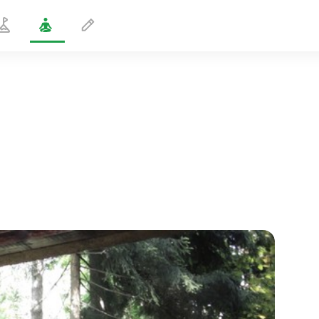
Udvidet sidevinkelstilling
2 min
sjælens flugt
01:44