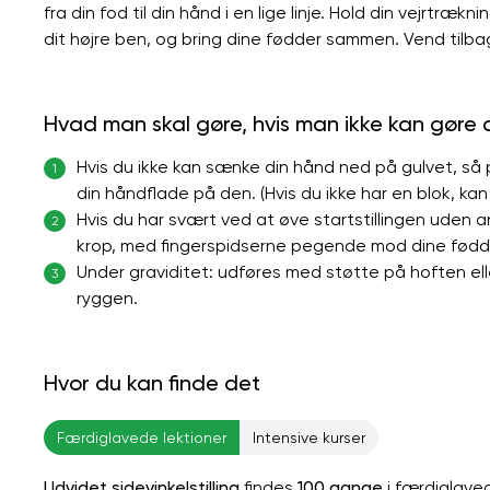
fra din fod til din hånd i en lige linje. Hold din vejrtræk
dit højre ben, og bring dine fødder sammen. Vend tilbage
Hvad man skal gøre, hvis man ikke kan gøre
Hvis du ikke kan sænke din hånd ned på gulvet, så pl
1
din håndflade på den. (Hvis du ikke har en blok, ka
Hvis du har svært ved at øve startstillingen uden an
2
krop, med fingerspidserne pegende mod dine fødd
Under graviditet: udføres med støtte på hoften e
3
ryggen.
Hvor du kan finde det
Færdiglavede lektioner
Intensive kurser
Udvidet sidevinkelstilling
findes
100 gange
i færdiglave