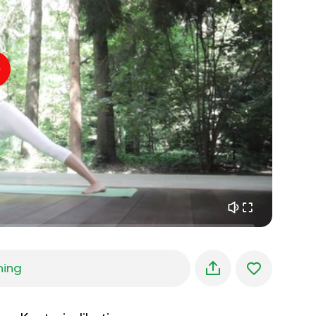
indre fred
01:27
morgendrømme
01:34
skovens kølighed
05:00
Instruktørens stemme
sommerregn
02:00
bjergstilhed
02:00
havbrise
02:00
vindens stemme
02:00
forårsskov
02:00
ning