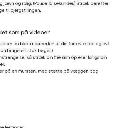
ning jævn og rolig. (Pause 10 sekunder.) Stræk derefter
 til bjergstillingen.
 det som på videoen
acer en blok i nærheden af ​​din forreste fod og hvil
n du bruge en stak bøger.)
strengelse, så stræk din frie arm op eller langs din
er.
ller på en mursten, med støtte på væggen bag
de lektioner