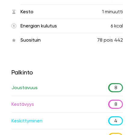
Kesto
1 minuutti
Energian kulutus
6 kcal
Suosituin
78
pois
442
Palkinto
Joustavuus
8
Kestävyys
8
Keskittyminen
4