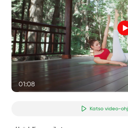
01:08
Katso video-oh