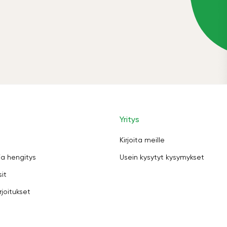
Yritys
Kirjoita meille
ja hengitys
Usein kysytyt kysymykset
sit
rjoitukset