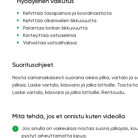
Hyödyllinen vaikutus
Kehittää tasapainoa ja koordinaatiota
Kehittää olkanivelen liikkuvuutta
Parantaa lonkan liikkuvuutta
Kiinteyttää vatsaelimiä
Vahvistaa vatsalihaksia
Suoritusohjeet
Nosta samanaikaisesti suorana oikea jalka, vartalo ja s
jalkaa. Laske vartalo, käsivarsi ja jalka lattialle. Toista 
Laske vartalo, käsivarsi ja jalka lattialle. Rentoudu.
Mitä tehdä, jos et onnistu kuten videolla
Jos sinulla on vaikeuksia nostaa suoria jalkojasi, kou
1
pystyt aiheuttamatta kipua.