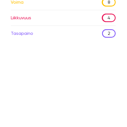
Voima
8
Liikkuvuus
4
Tasapaino
2