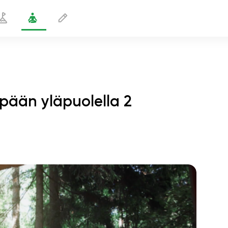
pään yläpuolella 2
kuuasennossa jalan pään yläpuolella 2
1 min
sielun lento
01:44