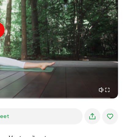
sisäinen rauha
01:27
aamun unelmat
01:34
metsän viileys
05:00
Ohjaajan ääni
kesäsade
02:00
vuoren hiljaisuus
02:00
merituuli
02:00
tuulen ääni
02:00
kevätmetsä
02:00
jeet