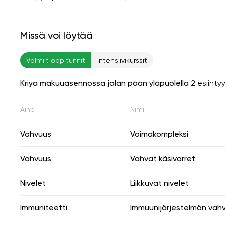
Missä voi löytää
Valmiit oppitunnit
Intensiivikurssit
Kriya makuuasennossa jalan pään yläpuolella 2
esiinty
Aihe
Nimi
Vahvuus
Voimakompleksi
Vahvuus
Vahvat käsivarret
Nivelet
Liikkuvat nivelet
Immuniteetti
Immuunijärjestelmän vah