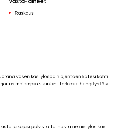
Vasta-aiheet
Raskaus
uorana vasen käsi ylöspäin ojentaen kätesi kohti
harjoitus molempiin suuntiin. Tarkkaile hengitystäsi.
kista jalkojasi polvista tai nosta ne niin ylös kuin