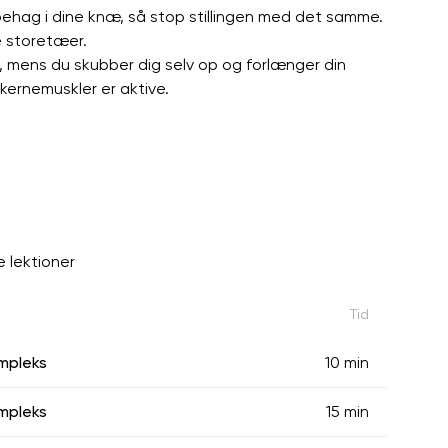
ubehag i dine knæ, så stop stillingen med det samme.
e storetæer.
, mens du skubber dig selv op og forlænger din
 kernemuskler er aktive.
 lektioner
Tid
ompleks
10 min
ompleks
15 min