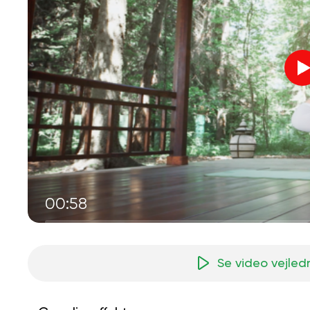
00:58
Se video vejled