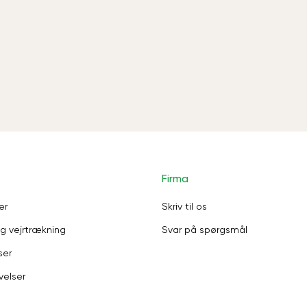
Firma
er
Skriv til os
g vejrtrækning
Svar på spørgsmål
ser
velser