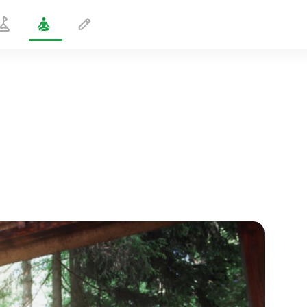
Deep Squat Chair Kriya
1 min
sjælens flugt
01:44