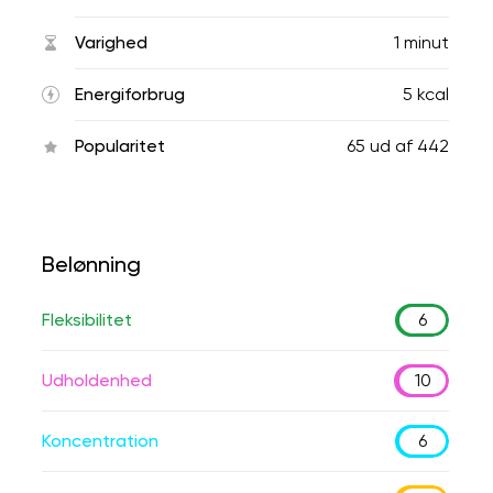
Varighed
1 minut
Energiforbrug
5 kcal
Popularitet
65
ud af
442
Belønning
Fleksibilitet
6
Udholdenhed
10
Koncentration
6