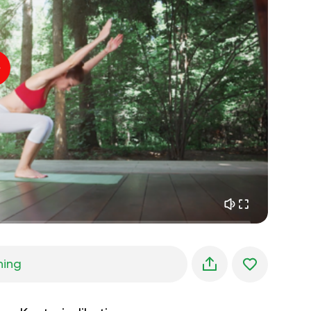
indre fred
01:27
morgendrømme
01:34
skovens kølighed
05:00
Instruktørens stemme
sommerregn
02:00
bjergstilhed
02:00
havbrise
02:00
vindens stemme
02:00
forårsskov
02:00
ning