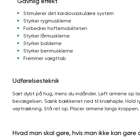
Gavnlig effekt
Stimulerer det kardiovaskulære system
Styrker rygmusklerne
Forbedrer hoftemobiliteten
Styrker lårmusklerne
Styrker balderne
Styrker benmusklerne
Fremmer vægttab
Udførelsesteknik
Sæt dybt på hug, mens du indånder. Løft armene op la
bevægelsen. Sænk bækkenet ned til knæhøjde. Hold rygg
vejrtrækning. Stå ret op. Placer armene langs kroppen.
Hvad man skal gøre, hvis man ikke kan gøre