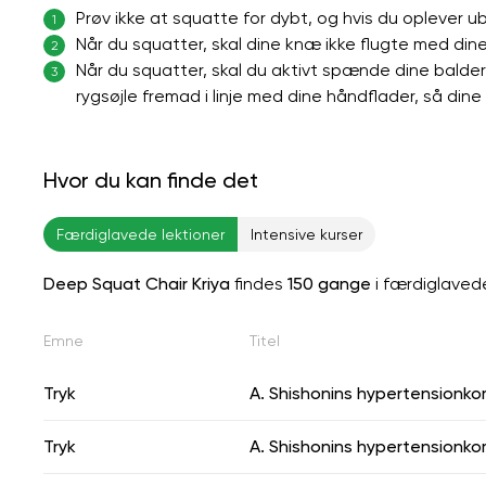
Prøv ikke at squatte for dybt, og hvis du oplever 
1
Når du squatter, skal dine knæ ikke flugte med din
2
Når du squatter, skal du aktivt spænde dine balder
3
rygsøjle fremad i linje med dine håndflader, så dine
Hvor du kan finde det
Færdiglavede lektioner
Intensive kurser
Deep Squat Chair Kriya
findes
150 gange
i færdiglavede
Emne
Titel
Tryk
A. Shishonins hypertensionk
Tryk
A. Shishonins hypertensionk