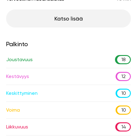
Katso lisää
Palkinto
Joustavuus
18
Kestävyys
12
Keskittyminen
10
Voima
10
Liikkuvuus
14