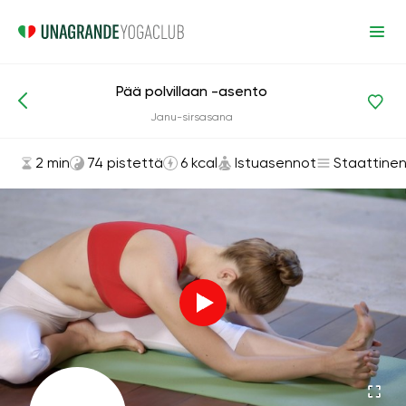
Pää polvillaan -asento
Asanat ja harjoitukset
Istuasennot
Janu-sirsasana
2 min
74 pistettä
6 kcal
Istuasennot
Staattine