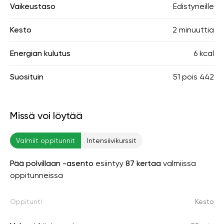
Vaikeustaso
Edistyneille
Kesto
2 minuuttia
Energian kulutus
6 kcal
Suosituin
51
pois
442
Missä voi löytää
Valmiit oppitunnit
Intensiivikurssit
Pää polvillaan -asento
esiintyy
87 kertaa
valmiissa
oppitunneissa
Oppitunti
Kesto