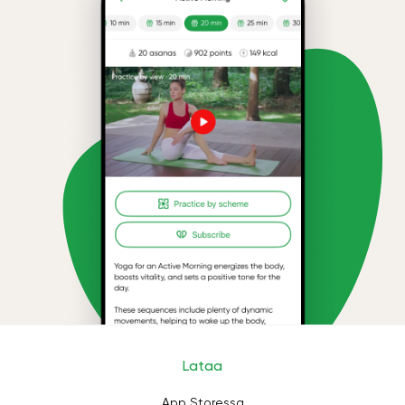
Lataa
App Storessa