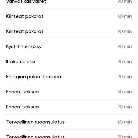
Vahvat käsivarret
90 min
Kiinteät pakarat
60 min
Kiinteät pakarat
90 min
Kystiitin ehkäisy
90 min
Iltakompleksi
90 min
Energian palauttaminen
90 min
Ennen juoksua
60 min
Ennen juoksua
90 min
Terveellinen ruoansulatus
60 min
Terveellinen ruoansulatus
90 min