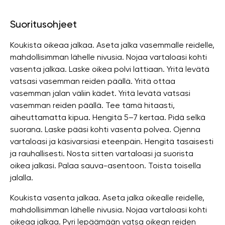
Suoritusohjeet
Koukista oikeaa jalkaa. Aseta jalka vasemmalle reidelle,
mahdollisimman lähelle nivusia. Nojaa vartaloasi kohti
vasenta jalkaa. Laske oikea polvi lattiaan. Yritä levätä
vatsasi vasemman reiden päällä. Yritä ottaa
vasemman jalan väliin kädet. Yritä levätä vatsasi
vasemman reiden päällä. Tee tämä hitaasti,
aiheuttamatta kipua. Hengitä 5–7 kertaa. Pidä selkä
suorana. Laske pääsi kohti vasenta polvea. Ojenna
vartaloasi ja käsivarsiasi eteenpäin. Hengitä tasaisesti
ja rauhallisesti. Nosta sitten vartaloasi ja suorista
oikea jalkasi. Palaa sauva-asentoon. Toista toisella
jalalla.
Koukista vasenta jalkaa. Aseta jalka oikealle reidelle,
mahdollisimman lähelle nivusia. Nojaa vartaloasi kohti
oikeaa jalkaa. Pyri lepäämään vatsa oikean reiden