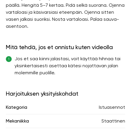
päällä. Hengitä 5–7 kertaa. Pidä selkä suorana. Ojenna
vartaloasi ja käsivarsiasi eteenpäin. Ojenna sitten
vasen jalkasi suoriksi. Nosta vartaloasi. Palaa sauva-
asentoon.
Mitä tehdä, jos et onnistu kuten videolla
Jos et saa kiinni jalastasi, voit käyttää hihnaa tai
1
yksinkertaisesti asettaa kätesi nojattavan jalan
molemmille puolille.
Harjoituksen yksityiskohdat
Kategoria
Istuasennot
Mekaniikka
Staattinen