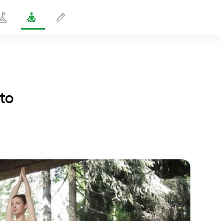
to
Laajennetut käsivarret -asento
1 min
sielun lento
01:44