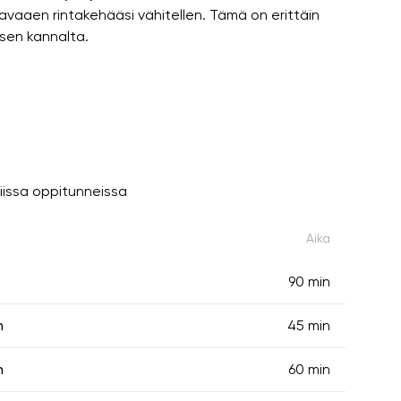
n avaaen rintakehääsi vähitellen. Tämä on erittäin
ksen kannalta.
iissa oppitunneissa
Aika
90 min
n
45 min
n
60 min