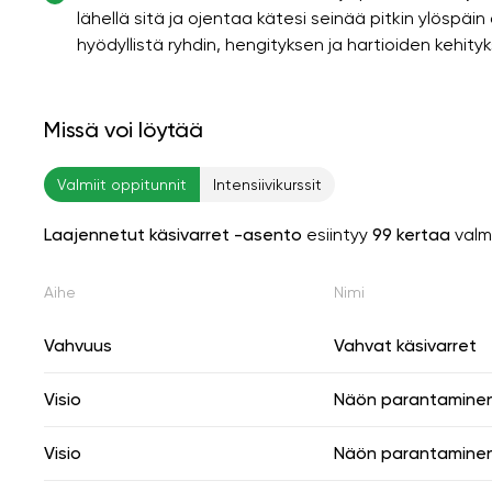
lähellä sitä ja ojentaa kätesi seinää pitkin ylöspäi
hyödyllistä ryhdin, hengityksen ja hartioiden kehity
Missä voi löytää
Valmiit oppitunnit
Intensiivikurssit
Laajennetut käsivarret -asento
esiintyy
99 kertaa
valm
Aihe
Nimi
Vahvuus
Vahvat käsivarret
Visio
Näön parantamine
Visio
Näön parantamine