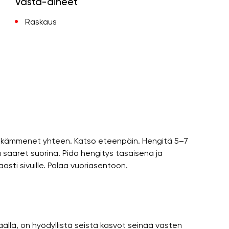
Vasta-aiheet
Raskaus
Tuo kämmenet yhteen. Katso eteenpäin. Hengitä 5–7
 sääret suorina. Pidä hengitys tasaisena ja
asti sivuille. Palaa vuoriasentoon.
häällä, on hyödyllistä seistä kasvot seinää vasten