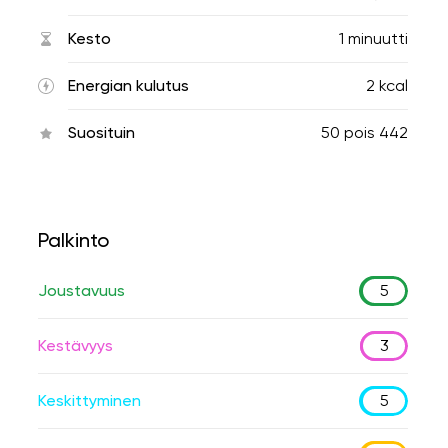
Kesto
1 minuutti
Energian kulutus
2 kcal
Suosituin
50
pois
442
Palkinto
Joustavuus
5
Kestävyys
3
Keskittyminen
5