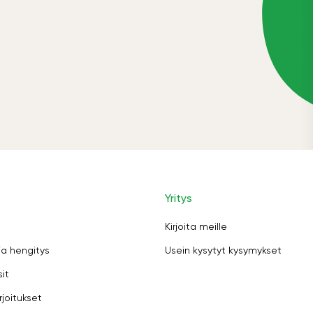
Yritys
Kirjoita meille
ja hengitys
Usein kysytyt kysymykset
sit
rjoitukset