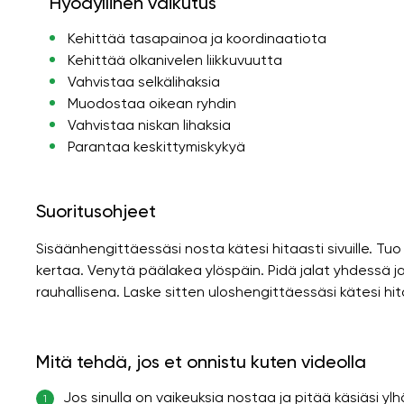
Hyödyllinen vaikutus
Kehittää tasapainoa ja koordinaatiota
Kehittää olkanivelen liikkuvuutta
Vahvistaa selkälihaksia
Muodostaa oikean ryhdin
Vahvistaa niskan lihaksia
Parantaa keskittymiskykyä
Suoritusohjeet
Sisäänhengittäessäsi nosta kätesi hitaasti sivuille. 
kertaa. Venytä päälakea ylöspäin. Pidä jalat yhdessä ja
rauhallisena. Laske sitten uloshengittäessäsi kätesi hita
Mitä tehdä, jos et onnistu kuten videolla
Jos sinulla on vaikeuksia nostaa ja pitää käsiäsi yl
1