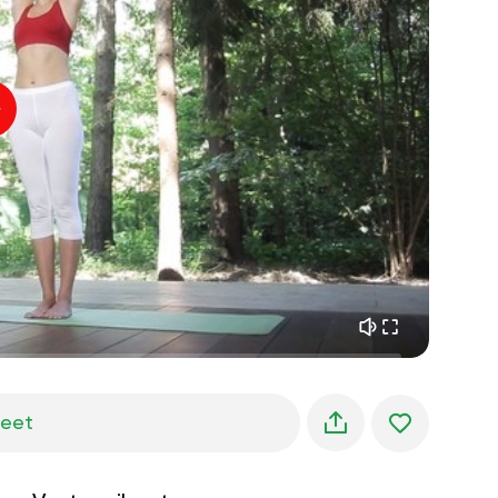
sisäinen rauha
01:27
aamun unelmat
01:34
metsän viileys
05:00
Ohjaajan ääni
kesäsade
02:00
vuoren hiljaisuus
02:00
merituuli
02:00
tuulen ääni
02:00
kevätmetsä
02:00
jeet