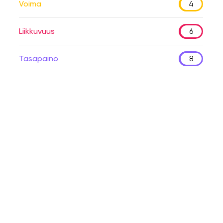
Voima
4
Liikkuvuus
6
Tasapaino
8