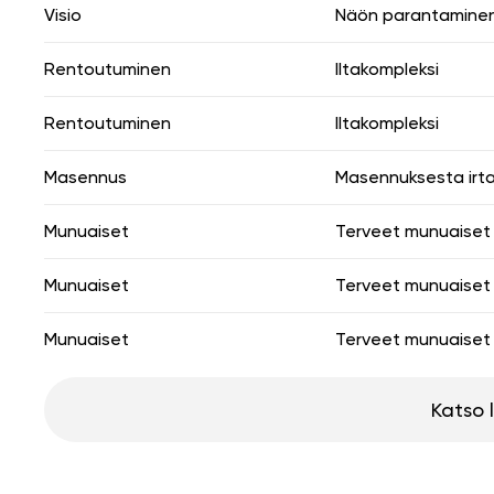
Visio
Näön parantamine
Rentoutuminen
Iltakompleksi
Rentoutuminen
Iltakompleksi
Masennus
Masennuksesta irt
Munuaiset
Terveet munuaiset
Munuaiset
Terveet munuaiset
Munuaiset
Terveet munuaiset
Katso 