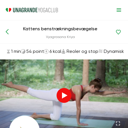
Kattens benstrækningsbevægelse
Asanas og øvelser
Reoler og stop
Vyagrasana Kriya
1 min
54 point
6 kcal
Reoler og stop
Dynamisk