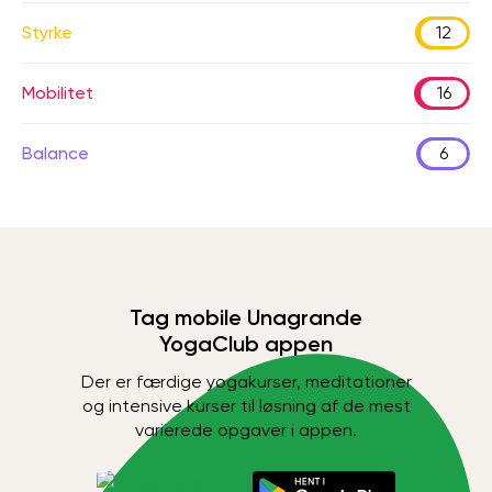
Styrke
12
Mobilitet
16
Balance
6
Tag mobile Unagrande
YogaClub appen
Der er færdige yogakurser, meditationer
og intensive kurser til løsning af de mest
varierede opgaver i appen.