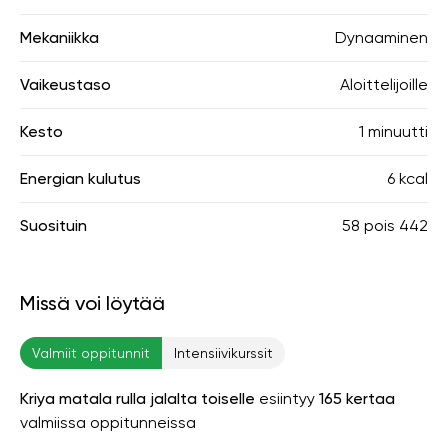
Mekaniikka
Dynaaminen
Vaikeustaso
Aloittelijoille
Kesto
1 minuutti
Energian kulutus
6 kcal
Suosituin
58
pois
442
Missä voi löytää
Valmiit oppitunnit
Intensiivikurssit
Kriya matala rulla jalalta toiselle
esiintyy
165 kertaa
valmiissa oppitunneissa