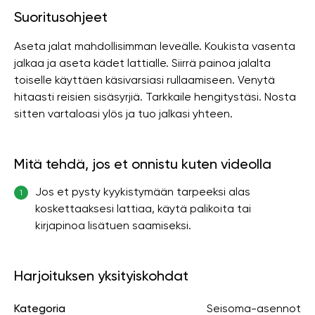
Suoritusohjeet
Aseta jalat mahdollisimman leveälle. Koukista vasenta
jalkaa ja aseta kädet lattialle. Siirrä painoa jalalta
toiselle käyttäen käsivarsiasi rullaamiseen. Venytä
hitaasti reisien sisäsyrjiä. Tarkkaile hengitystäsi. Nosta
sitten vartaloasi ylös ja tuo jalkasi yhteen.
Mitä tehdä, jos et onnistu kuten videolla
Jos et pysty kyykistymään tarpeeksi alas
1
koskettaaksesi lattiaa, käytä palikoita tai
kirjapinoa lisätuen saamiseksi.
Harjoituksen yksityiskohdat
Kategoria
Seisoma-asennot