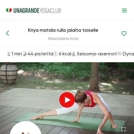
Kriya matala rulla jalalta toiselle
Asanat ja harjoitukset
Seisoma-asennot
Nikachalana Kriya
1 min
44 pistettä
6 kcal
Seisoma-asennot
Dyna