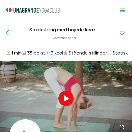
Strækstilling med bøjede knæ
Asanas og øvelser
Stående stillinger
Sukhottanasana
1 min
35 point
3 kcal
Stående stillinger
Statisk