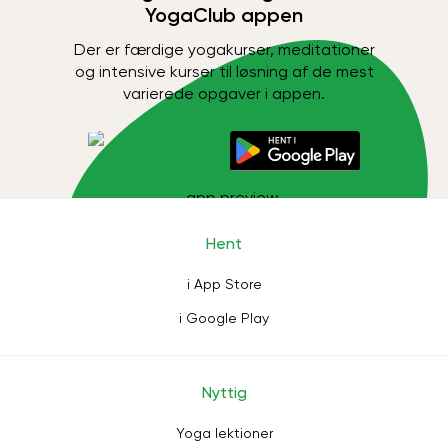
YogaClub appen
Der er færdige yogakurser, meditationer
og intensive kurser til løsning af de mest
varierede opgaver i appen.
Hent
i App Store
i Google Play
Nyttig
Yoga lektioner