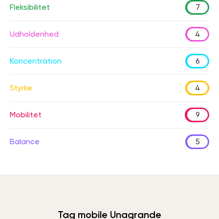
Fleksibilitet
7
Udholdenhed
4
Koncentration
6
Styrke
4
Mobilitet
9
Balance
5
Tag mobile Unagrande