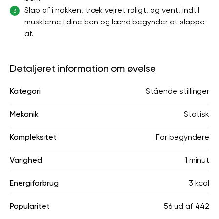
Slap af i nakken, træk vejret roligt, og vent, indtil
3
musklerne i dine ben og lænd begynder at slappe
af.
Detaljeret information om øvelse
Kategori
Stående stillinger
Mekanik
Statisk
Kompleksitet
For begyndere
Varighed
1 minut
Energiforbrug
3 kcal
Popularitet
56
ud af
442