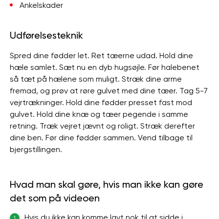
Ankelskader
Udførelsesteknik
Spred dine fødder let. Ret tæerne udad. Hold dine
hæle samlet. Sæt nu en dyb hugsøjle. Før halebenet
så tæt på hælene som muligt. Stræk dine arme
fremad, og prøv at røre gulvet med dine tæer. Tag 5-7
vejrtrækninger. Hold dine fødder presset fast mod
gulvet. Hold dine knæ og tæer pegende i samme
retning. Træk vejret jævnt og roligt. Stræk derefter
dine ben. Før dine fødder sammen. Vend tilbage til
bjergstillingen.
Hvad man skal gøre, hvis man ikke kan gøre
det som på videoen
Hvis du ikke kan komme lavt nok til at sidde i
1