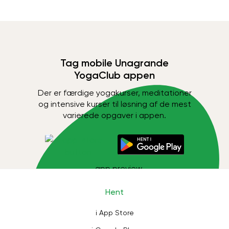
Tag mobile Unagrande
YogaClub appen
Der er færdige yogakurser, meditationer
og intensive kurser til løsning af de mest
varierede opgaver i appen.
Hent
i App Store