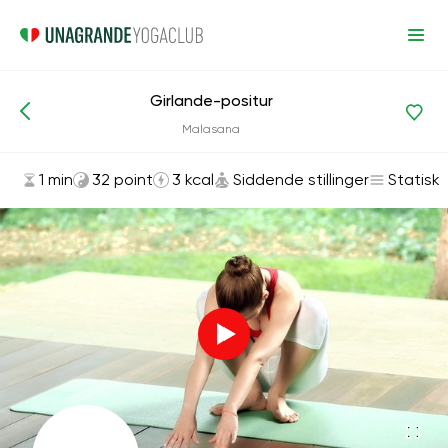
Girlande-positur
Asanas og øvelser
Siddende stillinger
Malasana
1 min
32 point
3 kcal
Siddende stillinger
Statisk