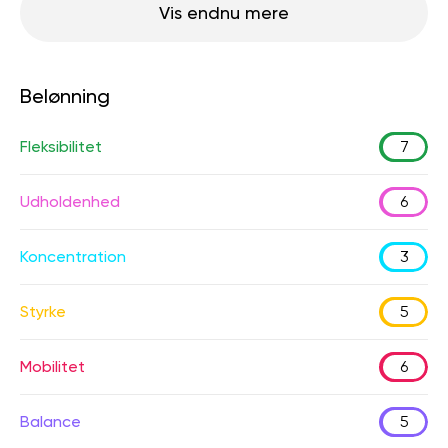
Vis endnu mere
Belønning
Fleksibilitet
7
Udholdenhed
6
Koncentration
3
Styrke
5
Mobilitet
6
Balance
5