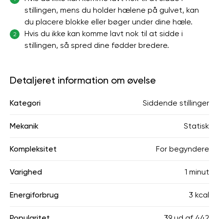
stillingen, mens du holder hælene på gulvet, kan
du placere blokke eller bøger under dine hæle.
Hvis du ikke kan komme lavt nok til at sidde i
2
stillingen, så spred dine fødder bredere.
Detaljeret information om øvelse
Kategori
Siddende stillinger
Mekanik
Statisk
Kompleksitet
For begyndere
Varighed
1 minut
Energiforbrug
3 kcal
Popularitet
39
ud af
442