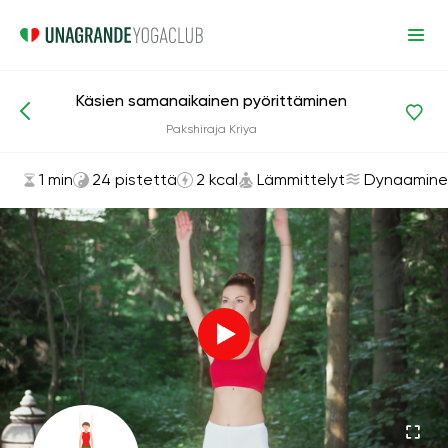
Käsien samanaikainen pyörittäminen
Asanat ja harjoitukset
Lämmittelyt
Pakshiraja Kriya
1 min
24 pistettä
2 kcal
Lämmittelyt
Dynaamine