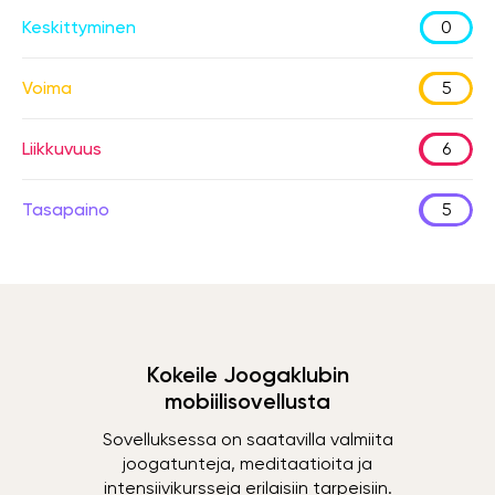
Keskittyminen
0
Voima
5
Liikkuvuus
6
Tasapaino
5
Kokeile Joogaklubin
mobiilisovellusta
Sovelluksessa on saatavilla valmiita
joogatunteja, meditaatioita ja
intensiivikursseja erilaisiin tarpeisiin.