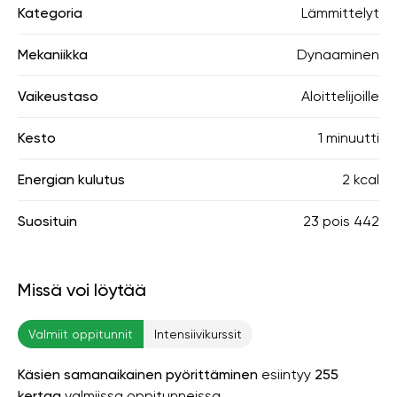
Kategoria
Lämmittelyt
Mekaniikka
Dynaaminen
Vaikeustaso
Aloittelijoille
Kesto
1 minuutti
Energian kulutus
2 kcal
Suosituin
23
pois
442
Missä voi löytää
Valmiit oppitunnit
Intensiivikurssit
Käsien samanaikainen pyörittäminen
esiintyy
255
kertaa
valmiissa oppitunneissa