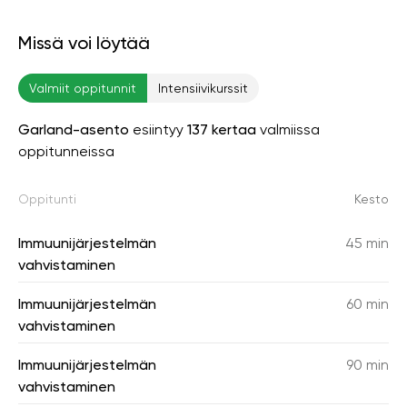
Missä voi löytää
Valmiit oppitunnit
Intensiivikurssit
Garland-asento
esiintyy
137 kertaa
valmiissa
oppitunneissa
Oppitunti
Kesto
Immuunijärjestelmän
45 min
vahvistaminen
Immuunijärjestelmän
60 min
vahvistaminen
Immuunijärjestelmän
90 min
vahvistaminen