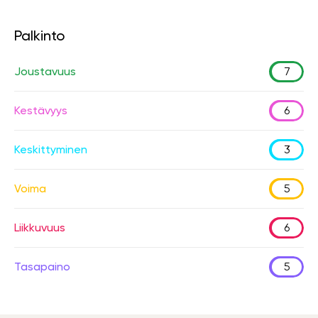
Palkinto
Joustavuus
7
Kestävyys
6
Keskittyminen
3
Voima
5
Liikkuvuus
6
Tasapaino
5