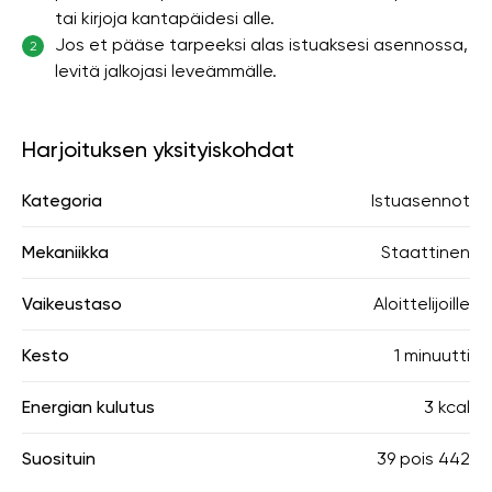
tai kirjoja kantapäidesi alle.
Jos et pääse tarpeeksi alas istuaksesi asennossa,
2
levitä jalkojasi leveämmälle.
Harjoituksen yksityiskohdat
Kategoria
Istuasennot
Mekaniikka
Staattinen
Vaikeustaso
Aloittelijoille
Kesto
1 minuutti
Energian kulutus
3 kcal
Suosituin
39
pois
442