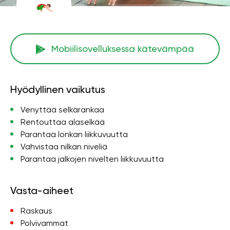
Mobiilisovelluksessa kätevämpää
Hyödyllinen vaikutus
Venyttää selkärankaa
Rentouttaa alaselkää
Parantaa lonkan liikkuvuutta
Vahvistaa nilkan niveliä
Parantaa jalkojen nivelten liikkuvuutta
Vasta-aiheet
Raskaus
Polvivammat