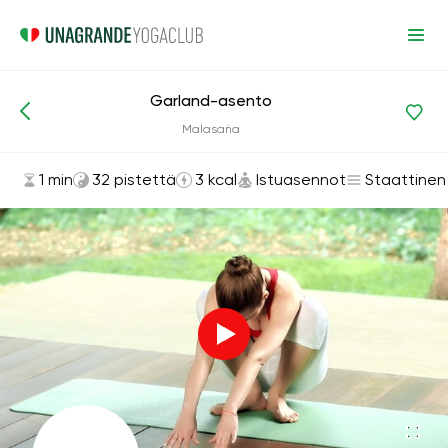
Garland-asento
Asanat ja harjoitukset
Istuasennot
Malasaña
1 min
32 pistettä
3 kcal
Istuasennot
Staattinen