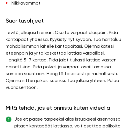
Nilkkavammat
Suoritusohjeet
Levitä jalkojasi hieman. Osoita varpaat ulospäin. Pidä
kantapäät yhdessä. Kyykisty nyt syvään. Tuo häntäluu
mahdollisimman lähelle kantapäitäsi. Ojenna kätesi
eteenpäin ja yritä koskettaa lattiaa varpaillasi.
Hengitä 5–7 kertaa. Pidä jalat tiukasti lattiaa vasten
painettuina. Pidä polvet ja varpaat osoittamassa
samaan suuntaan. Hengitä tasaisesti ja rauhallisesti.
Ojenna sitten jalkasi suoriksi. Tuo jalkasi yhteen. Palaa
vuoriasentoon.
Mitä tehdä, jos et onnistu kuten videolla
Jos et pääse tarpeeksi alas istuaksesi asennossa
1
pitäen kantapäät lattiassa, voit asettaa palikoita