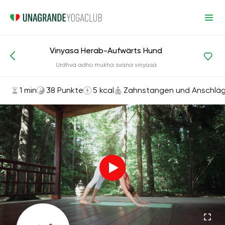
Vinyasa Herab-Aufwärts Hund
Asanas und Übungen
Zahnstangen und Anschläge
Urdhva adho mukha svana vinyasa
1 min
38 Punkte
5 kcal
Zahnstangen und Anschlä