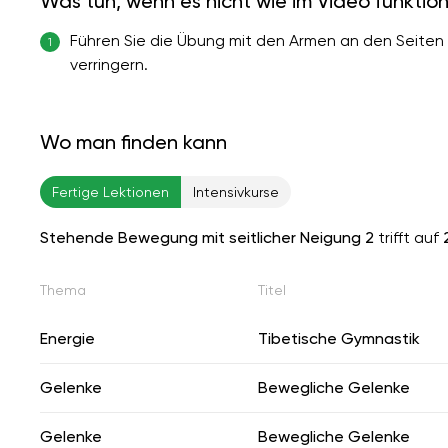
Was tun, wenn es nicht wie im Video funktion
Führen Sie die Übung mit den Armen an den Seiten 
1
verringern.
Wo man finden kann
Fertige Lektionen
Intensivkurse
Stehende Bewegung mit seitlicher Neigung 2
trifft auf
Thema
Titel
Energie
Tibetische Gymnastik
Gelenke
Bewegliche Gelenke
Gelenke
Bewegliche Gelenke