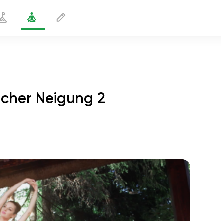
icher Neigung 2
de Bewegung mit seitlicher Neigung 2
1 min
flucht der seele
01:44