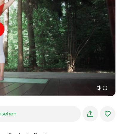
innerer frieden
01:27
morgenträume
01:34
waldkühlung
05:00
Instruktor-Stimme
sommerregen
02:00
bergstille
02:00
seebrise
02:00
die stimme des winds
02:00
frühlingswald
02:00
nsehen