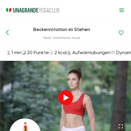
Beckenrotation im Stehen
Asanas und Übungen
Aufwärmübungen
Vasti-manthana-kriya
1 min
20 Punkte
2 kcal
Aufwärmübungen
Dynam