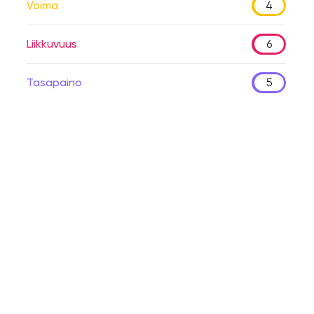
Voima
4
Liikkuvuus
6
Tasapaino
5