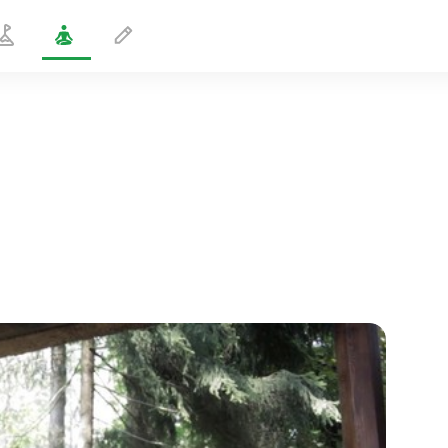
Alaspäin katsova koira
1 min
sielun lento
01:44