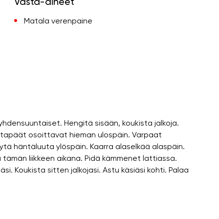
Vasta-aiheet
Matala verenpaine
 yhdensuuntaiset. Hengitä sisään, koukista jalkoja.
ntapäät osoittavat hieman ulospäin. Varpaat
ytä häntäluuta ylöspäin. Kaarra alaselkää alaspäin.
ua tämän liikkeen aikana. Pidä kämmenet lattiassa.
äsi. Koukista sitten jalkojasi. Astu käsiäsi kohti. Palaa