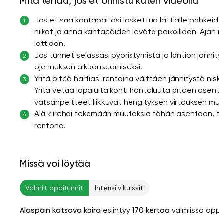
Mitä tehdä, jos et onnistu kuten videolla
Jos et saa kantapäitäsi laskettua lattialle pohke
1
nilkat ja anna kantapäiden levätä paikoillaan. Ajan
lattiaan.
Jos tunnet selässäsi pyöristymistä ja lantion jänn
2
ojennuksen aikaansaamiseksi.
Yritä pitää hartiasi rentoina välttäen jännitystä n
3
Yritä vetää lapaluita kohti häntäluuta pitäen asent
vatsanpeitteet liikkuvat hengityksen virtauksen m
Älä kiirehdi tekemään muutoksia tähän asentoon, tu
4
rentona.
Missä voi löytää
Valmiit oppitunnit
Intensiivikurssit
Alaspäin katsova koira
esiintyy
170 kertaa
valmiissa op