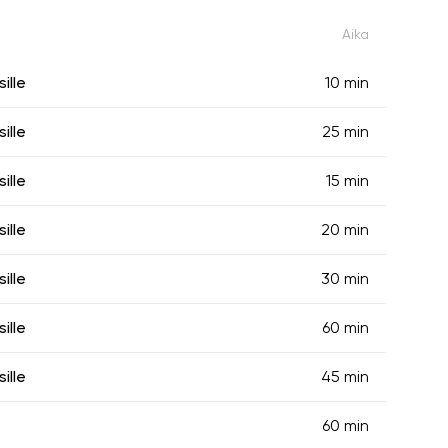
Aika
ille
10 min
ille
25 min
ille
15 min
ille
20 min
ille
30 min
ille
60 min
ille
45 min
60 min