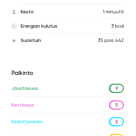
Kesto
1 minuutti
Energian kulutus
3 kcal
Suosituin
35
pois
442
Palkinto
Joustavuus
9
Kestävyys
5
Keskittyminen
5