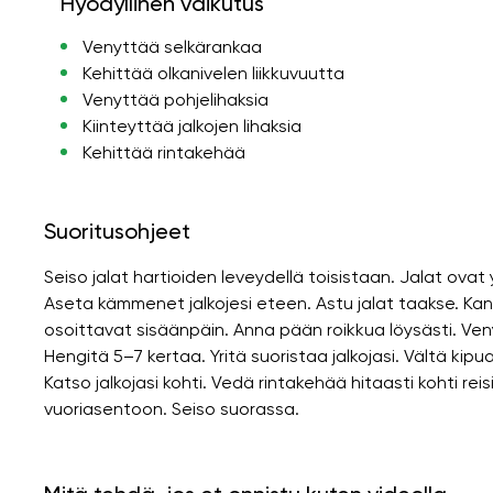
Hyödyllinen vaikutus
Venyttää selkärankaa
Kehittää olkanivelen liikkuvuutta
Venyttää pohjelihaksia
Kiinteyttää jalkojen lihaksia
Kehittää rintakehää
Suoritusohjeet
Seiso jalat hartioiden leveydellä toisistaan. Jalat ovat
Aseta kämmenet jalkojesi eteen. Astu jalat taakse. Ka
osoittavat sisäänpäin. Anna pään roikkua löysästi. Ven
Hengitä 5–7 kertaa. Yritä suoristaa jalkojasi. Vältä kip
Katso jalkojasi kohti. Vedä rintakehää hitaasti kohti reisi
vuoriasentoon. Seiso suorassa.