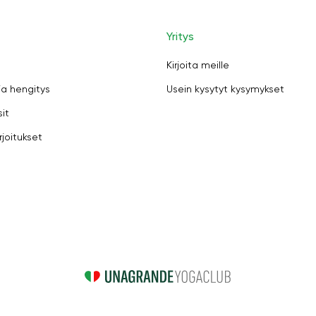
Yritys
Kirjoita meille
ja hengitys
Usein kysytyt kysymykset
sit
rjoitukset