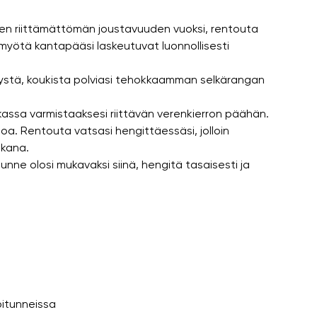
iden riittämättömän joustavuuden vuoksi, rentouta
 myötä kantapääsi laskeutuvat luonnollisesti
itystä, koukista polviasi tehokkaamman selkärangan
iskassa varmistaaksesi riittävän verenkierron päähän.
oa. Rentouta vatsasi hengittäessäsi, jolloin
ukana.
nne olosi mukavaksi siinä, hengitä tasaisesti ja
pitunneissa