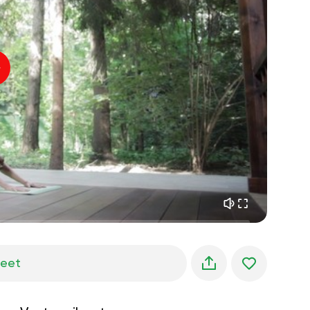
sisäinen rauha
01:27
aamun unelmat
01:34
metsän viileys
05:00
Ohjaajan ääni
kesäsade
02:00
vuoren hiljaisuus
02:00
merituuli
02:00
tuulen ääni
02:00
kevätmetsä
02:00
jeet