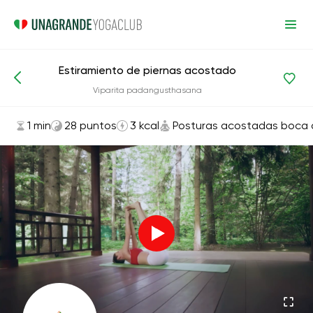
Estiramiento de piernas acostado
Asanas y ejercicios
Posturas acostadas boca arriba
Viparita padangusthasana
1 min
28 puntos
3 kcal
Posturas acostadas boca a