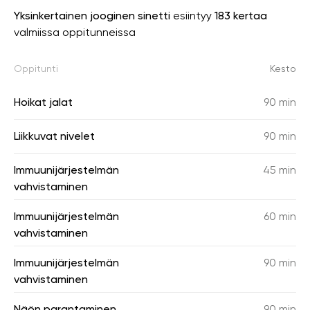
Yksinkertainen jooginen sinetti
esiintyy
183 kertaa
valmiissa oppitunneissa
Oppitunti
Kesto
Hoikat jalat
90 min
Liikkuvat nivelet
90 min
Immuunijärjestelmän
45 min
vahvistaminen
Immuunijärjestelmän
60 min
vahvistaminen
Immuunijärjestelmän
90 min
vahvistaminen
Näön parantaminen
90 min