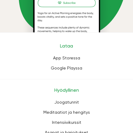
Lataa
App Storessa
Google Playssa
Hyödyllinen
Joogatunnit
Meditaatiot ja hengitys
Intensiivikurssit
Asanat ja harjoitukset