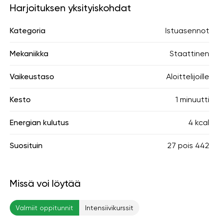
Harjoituksen yksityiskohdat
Kategoria
Istuasennot
Mekaniikka
Staattinen
Vaikeustaso
Aloittelijoille
Kesto
1 minuutti
Energian kulutus
4 kcal
Suosituin
27
pois
442
Missä voi löytää
Valmiit oppitunnit
Intensiivikurssit