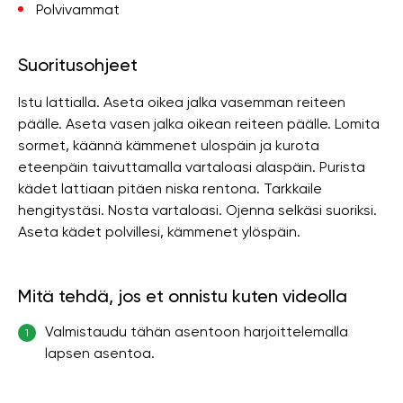
Polvivammat
Suoritusohjeet
Istu lattialla. Aseta oikea jalka vasemman reiteen
päälle. Aseta vasen jalka oikean reiteen päälle. Lomita
sormet, käännä kämmenet ulospäin ja kurota
eteenpäin taivuttamalla vartaloasi alaspäin. Purista
kädet lattiaan pitäen niska rentona. Tarkkaile
hengitystäsi. Nosta vartaloasi. Ojenna selkäsi suoriksi.
Aseta kädet polvillesi, kämmenet ylöspäin.
Mitä tehdä, jos et onnistu kuten videolla
Valmistaudu tähän asentoon harjoittelemalla
1
lapsen asentoa.