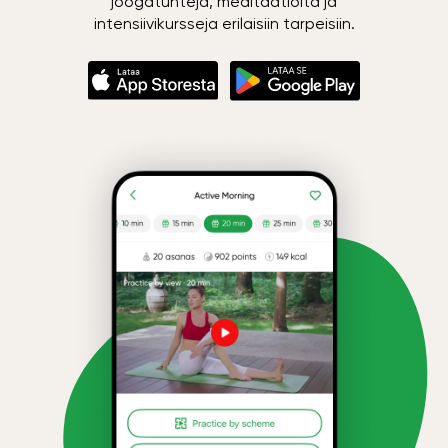
joogatunteja, meditaatioita ja
intensiivikursseja erilaisiin tarpeisiin.