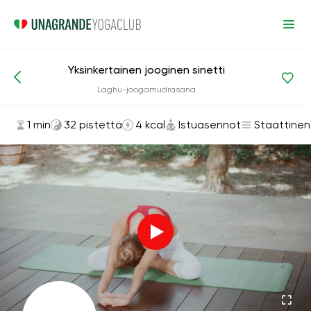
Yksinkertainen jooginen sinetti
Asanat ja harjoitukset
Istuasennot
Laghu-joogamudrasana
1 min
32 pistettä
4 kcal
Istuasennot
Staattinen