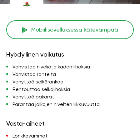
Mobiilisovelluksessa kätevämpää
Hyödyllinen vaikutus
Vahvistaa niveliä ja käden lihaksia
Vahvistaa ranteita
Venyttää selkärankaa
Rentouttaa selkälihaksia
Venyttää pakarat
Parantaa jalkojen nivelten liikkuvuutta
Vasta-aiheet
Lonkkavammat