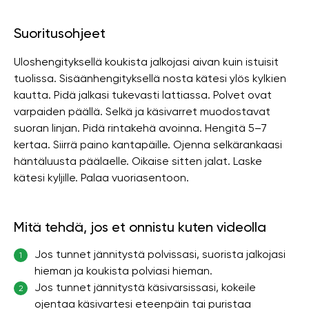
Suoritusohjeet
Uloshengityksellä koukista jalkojasi aivan kuin istuisit
tuolissa. Sisäänhengityksellä nosta kätesi ylös kylkien
kautta. Pidä jalkasi tukevasti lattiassa. Polvet ovat
varpaiden päällä. Selkä ja käsivarret muodostavat
suoran linjan. Pidä rintakehä avoinna. Hengitä 5–7
kertaa. Siirrä paino kantapäille. Ojenna selkärankaasi
häntäluusta päälaelle. Oikaise sitten jalat. Laske
kätesi kyljille. Palaa vuoriasentoon.
Mitä tehdä, jos et onnistu kuten videolla
Jos tunnet jännitystä polvissasi, suorista jalkojasi
1
hieman ja koukista polviasi hieman.
Jos tunnet jännitystä käsivarsissasi, kokeile
2
ojentaa käsivartesi eteenpäin tai puristaa