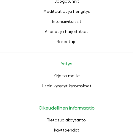
Joogatunnit
Meditaatiot ja hengitys
Intensiivikurssit
Asanat ja harjoitukset
Rakentaja
Yritys
Kirjoita meille
Usein kysytyt kysymykset
Oikeudellinen informaatio
Tietosuojakäytäntö
Käyttöehdot