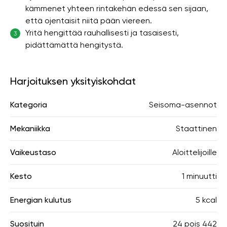
kämmenet yhteen rintakehän edessä sen sijaan,
että ojentaisit niitä pään viereen.
Yritä hengittää rauhallisesti ja tasaisesti,
3
pidättämättä hengitystä.
Harjoituksen yksityiskohdat
Kategoria
Seisoma-asennot
Mekaniikka
Staattinen
Vaikeustaso
Aloittelijoille
Kesto
1 minuutti
Energian kulutus
5 kcal
Suosituin
24
pois
442