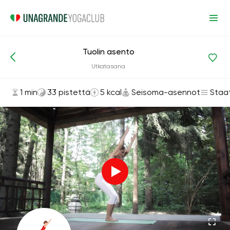
Tuolin asento
Asanat ja harjoitukset
Seisoma-asennot
Utkatasana
1 min
33 pistettä
5 kcal
Seisoma-asennot
Staa