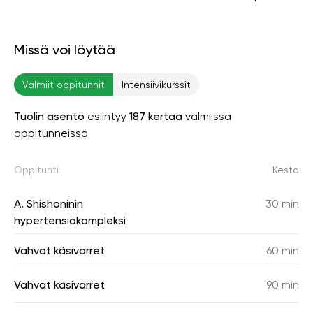
Missä voi löytää
Valmiit oppitunnit
Intensiivikurssit
Tuolin asento
esiintyy
187 kertaa
valmiissa
oppitunneissa
Oppitunti
Kesto
A. Shishoninin
30 min
hypertensiokompleksi
Vahvat käsivarret
60 min
Vahvat käsivarret
90 min