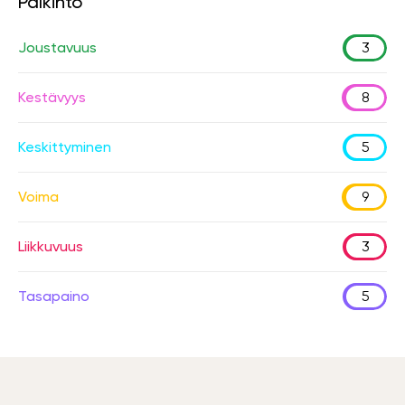
Palkinto
Joustavuus
3
Kestävyys
8
Keskittyminen
5
Voima
9
Liikkuvuus
3
Tasapaino
5