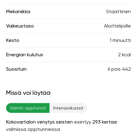
Mekaniikka
Staattinen
Vaikeustaso
Aloittelijoille
Kesto
1 minuutti
Energian kulutus
2 kcal
Suosituin
6
pois
442
Missä voi löytää
Valmiit oppitunnit
Intensiivikurssit
Kokovartalon venytys seisten
esiintyy
293 kertaa
valmiissa oppitunneissa