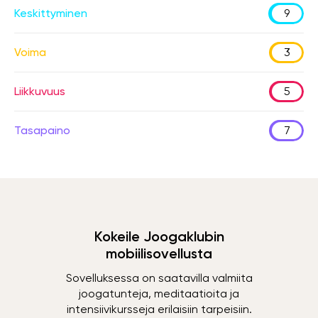
Keskittyminen
9
Voima
3
Liikkuvuus
5
Tasapaino
7
Kokeile Joogaklubin
mobiilisovellusta
Sovelluksessa on saatavilla valmiita
joogatunteja, meditaatioita ja
intensiivikursseja erilaisiin tarpeisiin.