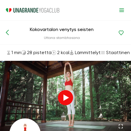
Kokovartalon venytys seisten
Asanat ja harjoitukset
Lämmittelyt
Uttana stambhasana
1 min
28 pistettä
2 kcal
Lämmittelyt
Staattinen