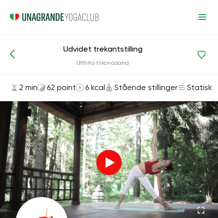
Udvidet trekantstilling
Asanas og øvelser
Stående stillinger
Utthita trikonasana
2 min
62 point
6 kcal
Stående stillinger
Statisk