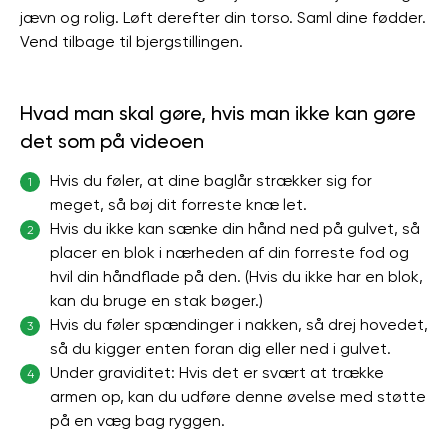
jævn og rolig. Løft derefter din torso. Saml dine fødder.
Vend tilbage til bjergstillingen.
Hvad man skal gøre, hvis man ikke kan gøre
det som på videoen
Hvis du føler, at dine baglår strækker sig for
1
meget, så bøj dit forreste knæ let.
Hvis du ikke kan sænke din hånd ned på gulvet, så
2
placer en blok i nærheden af ​​din forreste fod og
hvil din håndflade på den. (Hvis du ikke har en blok,
kan du bruge en stak bøger.)
Hvis du føler spændinger i nakken, så drej hovedet,
3
så du kigger enten foran dig eller ned i gulvet.
Under graviditet: Hvis det er svært at trække
4
armen op, kan du udføre denne øvelse med støtte
på en væg bag ryggen.