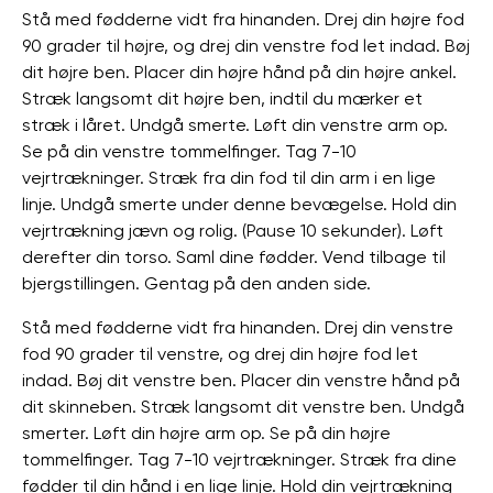
Stå med fødderne vidt fra hinanden. Drej din højre fod
90 grader til højre, og drej din venstre fod let indad. Bøj
dit højre ben. Placer din højre hånd på din højre ankel.
Stræk langsomt dit højre ben, indtil du mærker et
stræk i låret. Undgå smerte. Løft din venstre arm op.
Se på din venstre tommelfinger. Tag 7-10
vejrtrækninger. Stræk fra din fod til din arm i en lige
linje. Undgå smerte under denne bevægelse. Hold din
vejrtrækning jævn og rolig. (Pause 10 sekunder). Løft
derefter din torso. Saml dine fødder. Vend tilbage til
bjergstillingen. Gentag på den anden side.
Stå med fødderne vidt fra hinanden. Drej din venstre
fod 90 grader til venstre, og drej din højre fod let
indad. Bøj dit venstre ben. Placer din venstre hånd på
dit skinneben. Stræk langsomt dit venstre ben. Undgå
smerter. Løft din højre arm op. Se på din højre
tommelfinger. Tag 7-10 vejrtrækninger. Stræk fra dine
fødder til din hånd i en lige linje. Hold din vejrtrækning