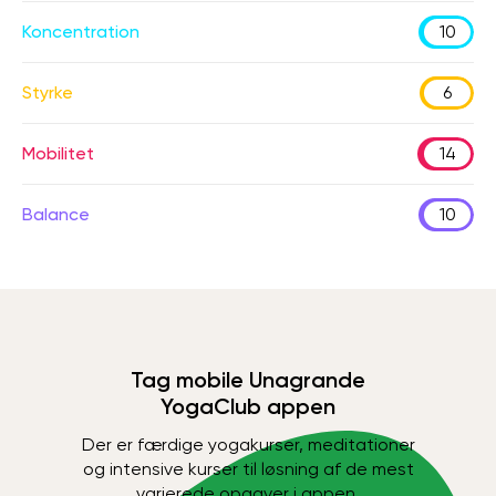
Koncentration
10
Styrke
6
Mobilitet
14
Balance
10
Tag mobile Unagrande
YogaClub appen
Der er færdige yogakurser, meditationer
og intensive kurser til løsning af de mest
varierede opgaver i appen.