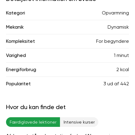
Kategori
Opvarmning
Mekanik
Dynamisk
Kompleksitet
For begyndere
Varighed
1 minut
Energiforbrug
2 kcal
Popularitet
3
ud af
442
Hvor du kan finde det
Færdiglavede lektioner
Intensive kurser