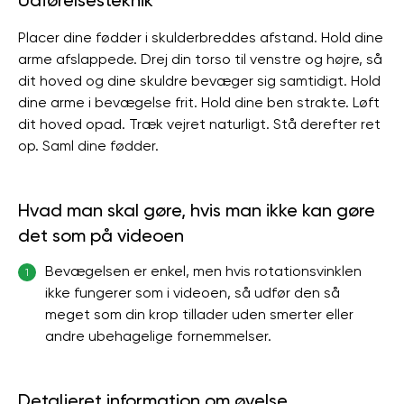
Udførelsesteknik
Placer dine fødder i skulderbreddes afstand. Hold dine
arme afslappede. Drej din torso til venstre og højre, så
dit hoved og dine skuldre bevæger sig samtidigt. Hold
dine arme i bevægelse frit. Hold dine ben strakte. Løft
dit hoved opad. Træk vejret naturligt. Stå derefter ret
op. Saml dine fødder.
Hvad man skal gøre, hvis man ikke kan gøre
det som på videoen
Bevægelsen er enkel, men hvis rotationsvinklen
1
ikke fungerer som i videoen, så udfør den så
meget som din krop tillader uden smerter eller
andre ubehagelige fornemmelser.
Detaljeret information om øvelse