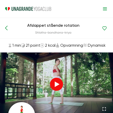
Afslappet stående rotation
Asanas og øvelser
Opvarmning
Shlatha-bandhana-kriya
1 min
21 point
2 kcal
Opvarmning
Dynamisk