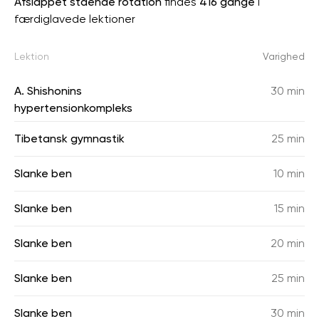
Afslappet stående rotation
findes
416 gange
i
færdiglavede lektioner
Lektion
Varighed
A. Shishonins
30 min
hypertensionkompleks
Tibetansk gymnastik
25 min
Slanke ben
10 min
Slanke ben
15 min
Slanke ben
20 min
Slanke ben
25 min
Slanke ben
30 min