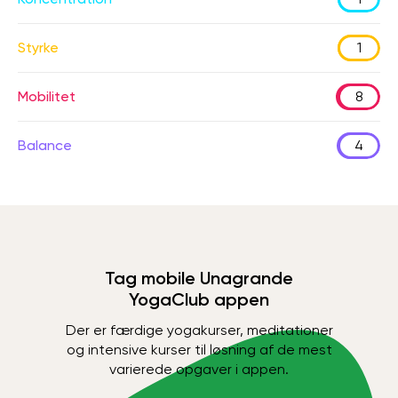
Styrke
1
Mobilitet
8
Balance
4
Tag mobile Unagrande
YogaClub appen
Der er færdige yogakurser, meditationer
og intensive kurser til løsning af de mest
varierede opgaver i appen.